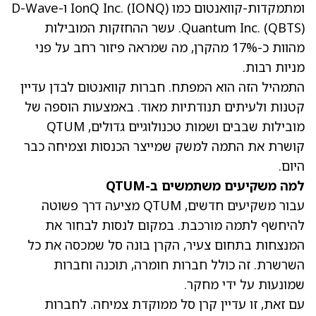
ומתמקדות-קוואנטום כמו IonQ Inc.
(IONQ)
ו-D-Wave
(QBTS)
Quantum Inc.
. עשר ההחזקות המובילות
מהוות כ-17% מהקרן, מה שמראה פיזור רחב על פני
מניות רבות.
התמהיל הזה הוא המפתח. חברות קוואנטום לבדן עדיין
קטנות ולעיתים תנודתיות מאוד. באמצעות הוספה של
מובילות שבבים ושמות טכנולוגיים גדולים, QTUM
קושרת את התמה למשק שמייצר הכנסות וצמיחה כבר
היום.
למה משקיעים משתמשים ב-QTUM
עבור משקיעים חדשים, QTUM מציעה דרך פשוטה
להיחשף לתמה מורכבת. במקום לנסות לבחור את
המנצחות בתחום צעיר, הקרן בונה סל שמכסה את כל
השרשרת. זה כולל חברות חומרה, תוכנה וחברות
שמונעות על ידי מחקר.
עם זאת, זו עדיין קרן סל ממוקדת צמיחה. לחברות