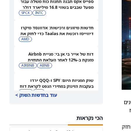
ספייס אקס תבנה תחנות כוח משלה עבור
מפעל שבבים בשווי 16.8 מיליארד דולר
SPCX
INTC
חדשות מיזוגים ורכישות: אדוונסד מיקרו
דיווייסז רוכשת את Taalas כדי לחזק את
מהלך ה-AI inference שלה
AMD
דוח של אייר בי.אן.בי: מניית Airbnb
מזנקת ב-12% לאחר העלאת התחזית
AIRBNB
ABNB
שוק המניות היום: SPY ו-QQQ ירדו
בעקבות הזינוק במחירי הנפט לקראת דוח
התעסוקה המרכזי
DIA
QQQ
עוד בחדשות השוק >
 לשלוש שנים
תשכחו לרגע מספייס אקס (SPCX): שתי
ח
מניות חלל נוספות צפויות לפרסם דוחות
הכי נקראות
ב-10 באוגוסט
ASTS
RKLB
חזק