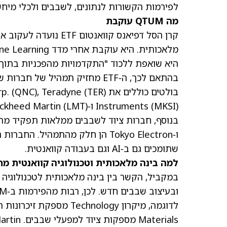
לפירמות הקשורות לנתונים, לשבבים ולכלי מיח
מה QTUM עוקבת
קרן הסל דפיאנס קוואנט
היא שואפת ללכוד "התקדמויות מהפכניות בתוך מ
בהתאם לכך, ה‑ETF מחזיק תמהיל 
בולטים כוללים את Quantum eMotion Corp.
(TER)
, Teradyne
(QNC)
(MKSI)
Instruments
ו‑Lockheed Martin
(LMT)
בנוסף, חברות ציוד לשבבים ממלאות תפקיד מרכזי בקרן. ch
ו‑Tokyo Electron הן חלק מהתמהי
שתומכים גם ב‑AI וגם בעבודה קוואנטית.
למה בינה מלאכותית וטכנולוגיה קוואנטית מ
במקביל, הקשר בין בינה מלאכותית לטכנולוגיה 
ובעיצוב שבבים חדש. לכן, רבות מהפירמות ב‑QTUM משרתות את שני הטרנדים בו‑זמנית.