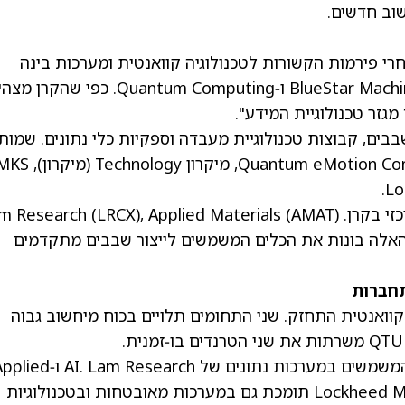
שוב חדשים.
ום ETF נועדה לעקוב אחרי פירמות הקשורות לטכנולוגיה קוואנטית ומערכות בינה
מלאכותית. היא עוקבת אחרי מדד BlueStar Machine Learning ו‑Quantum Computing. כ
גזר טכנולוגיית המידע".
של חברות שבבים, קבוצות טכנולוגיית מעבדה וספקיות כלי נתונים. שמות
, מיקרון Technology
(מיקרון)
, MKS
.
Lam Resear
(AMAT)
, Applied Materials
(LRCX)
ל. החברות האלה בונות את הכלים המשמשים לייצור שבבים מתקדמים
תחברות
קוואנטית התחזק. שני התחומים תלויים בכוח מיחשוב גבוה
לדוגמה, מיקרון Technology מספקת זיכרונות המשמשים במערכות נתונים של I. Lam Research
Materials מספקות ציוד למפעלי שבבים. Lockheed Martin תומכת גם במערכות מאובטחות ובטכנולוגיות