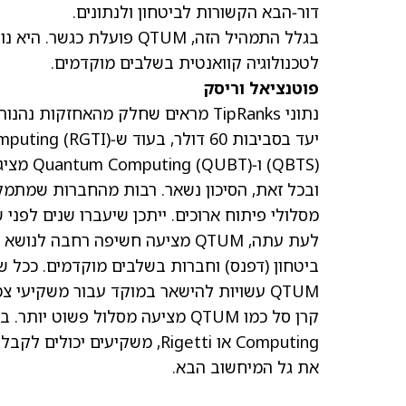
דור‑הבא הקשורות לביטחון ולנתונים.
לטכנולוגיה קוואנטית בשלבים מוקדמים.
פוטנציאל וריסק
נתוני TipRanks מראים שחלק מהאחזקות נהנות מציפיות חזקות לעליות. ל‑Arqit Quantum
יעד בסביבות 60 דולר, בעוד ש‑Rigetti Computing
(RGTI)
(QBTS)
ו‑Quantum Computing
(QUBT)
מציגו
ובכל זאת, הסיכון נשאר. רבות מהחברות שמתמק
מסלולי פיתוח ארוכים. ייתכן שיעברו שנים לפני
לעת עתה, QTUM מציעה חשיפה רחבה
QTUM עשויות להישאר במוקד עבור משקיעי צמיחה.
Computing או Rigetti, משקי
את גל המיחשוב הבא.