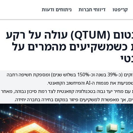
קריפטו
דיווחי חברות
ניתוחים ודעות
קרן הסל דפיאנס קוואנטום (QTUM) עולה על רקע
 כשמשקיעים מהמרים על
טי
QTUM, קרן הסל דפיאנס קוואנטום, רשמה ביצועים חזקים (כ‑39% בשנה וכ‑150% בשלוש שנים) ומספקת חשיפה רחבה
מות ה‑AI והמיחשוב הקוואנטי.
 מחיר יעד גבוה בטכנולוגיה קוואנטית לצד רמת סיכון גבוהה, מאחר
כים, אך מאפשרת למשקיעים פיזור במקום בחירה בחברה יחידה.