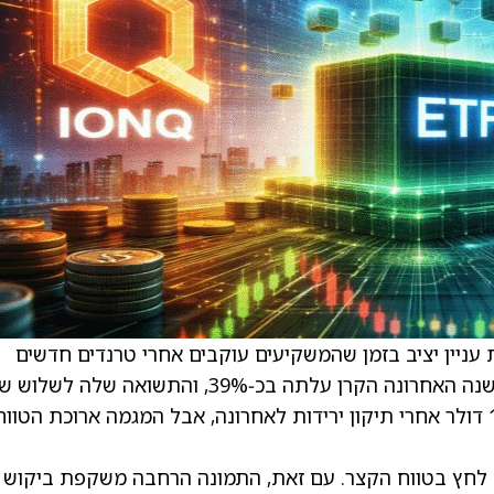
יאנס קוואנטום ETF (QTUM) מושכת עניין יציב בזמן שהמשקיעים עוקבים אחרי טרנדים חדשים
בבינה מלאכותית (AI) ובטכנולוגיות הגל הבא. בשנה האחרונה הקרן עלתה בכ‑39%, והתשואה שלה
עומדת כיום על כ‑150%. ה‑ETF נסחר סביב 110 דולר אחרי תיקון ירידות לאחרונה, אבל המגמה ארוכת הטוו
 לחץ בטווח הקצר. עם זאת, התמונה הרחבה משקפת ביקוש 