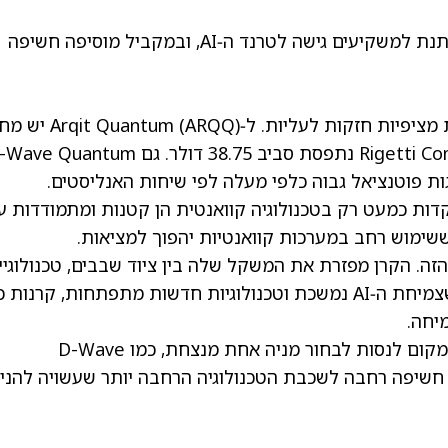
בגלל התמהיל הזה, QTUM פועלת כגשר. היא נותנת למשקיעים גישה לטרנד ה‑AI, ובמקביל מוסיפה חשיפה
(ARQQ)
יש מחי
נתפסת סביב 38.75 דולר. גם D-Wave Quantum
ת פוטנציאל גבוה כלפי מעלה לפי שיחות האנליסטים.
דות כמעט רק בטכנולוגיה קוואנטית הן קטנות ומתמודדות ע
 ששימוש רחב במערכות קוואנטיות יהפוך למציאות.
 לנושא הזה. הקרן מפזרת את המשקל שלה בין ציוד שבבים, טכנולוגי
ביטחון (דפנס) וחברות בשלבים מוקדמים. ככל שצמיחת ה‑AI נמשכת וטכנולוגיות חדשות מתפתחות, קרנו
קרן סל כמו QTUM מציעה מסלול פשוט יותר. במקום לנסות לבחור מניה אחת מנצחת, כמו D-Wave
עים יכולים לקבל חשיפה רחבה לשכבת הטכנולוגיה הרחבה יותר שעשויה להני