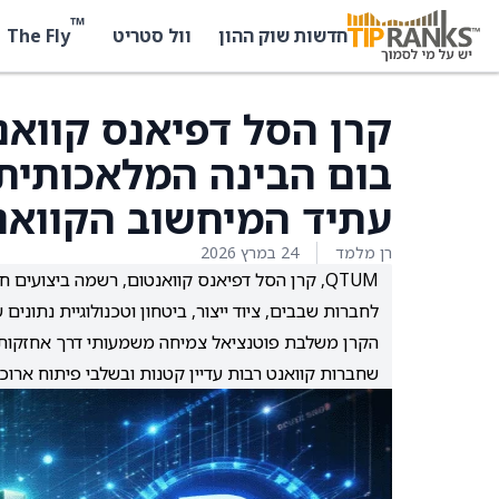
™
The Fly
חדשות שוק ההון
וול סטריט
בום הבינה המלאכותית
עתיד המיחשוב הקוואנ
רן מלמד
24 במרץ 2026
לחברות שבבים, ציוד ייצור, ביטחון וטכנולוגיית נתונים שמניעות את מג
הקרן משלבת פוטנציאל צמיחה משמעותי דרך אחזקות עם
שחברות קוואנט רבות עדיין קטנות ובשלבי פיתוח ארו