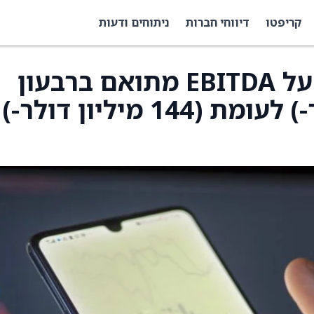
קריפטו
דיווחי חברות
ניתוחים ודעות
NewMarket מדווחת על EBITDA מתואם ברבעון
הרביעי (79 מיליון דולר-) לעומת (144 מיליון דולר-)