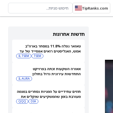
TipRanks.com
חדשות אחרונות
טאואר נפלה 11.8% במסחר בארה”ב
אמש, האנליסטים רואים אפסייד של עד
IL:TSEM
TSEM
63%
אאורה השקעות זכתה בפרויקט
התחדשות עירונית גדול בחולון
IL:AURA
חוזים עתידיים על המניות נסחרים במגמה
מעורבת בזמן שהמשקיעים שוקלים את
DIA
שיא הסגירה של הדאו ואת השיחות בין
QQQ
ארה"ב לאיראן