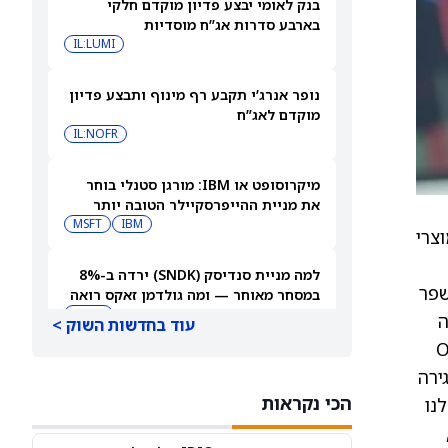
בנק לאומי יבצע פדיון מוקדם חלקי
בארבע סדרות אג”ח מוסדיות
IL:LUMI
נופר אנרג’י תקבע רף מינוף ותבצע פדיון
מוקדם לאג”ח
IL:NOFR
מיקרוסופט או IBM: מורגן סטנלי בוחר
את מניית ההייפרסקיילר הטובה יותר
לקנייה עכשיו
IBM
MSFT
ון לרבים ממוצרי
למה מניית סנדיסק (SNDK) ירדה ב-8%
שפר
במסחר מאוחר — ומה גולדמן זאקס רואה
בהמשך
SNDK
ה
עוד בחדשות השוק >
געה לתפוקה מלאה של מפעל ה-OSB
למה מניית SoundHound AI מזנקת
ירה
במסחר המאוחר — ומה וול סטריט מצפה
הכי נקראות
שלנו
שיקרה בהמשך
SOUN