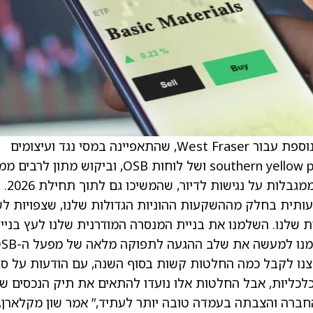
“הרבעון הרביעי של 2025 היה תקופה מאתגרת נוספת עבור West Fraser, שהתאפיינה במסי נגד ועיצומים
גבוהים על עץ מחטני רך, עודף היצע של עץ southern yellow pine ושל לוחות OSB, וביקוש מת
הבנייה המבוססי-עץ שלנו. חלק גדול מכך נובע ממגבלות על נגישות לדיור, שהמשיכו גם לתוך תחילת 2026.
ותית בחלק מההשקעות ההוניות הגדולות שלנו, שצפויות ל
 שלנו. השלמנו את בניית המנסרה המודרנית שלנו לעץ בניי
בהנדרסון, טקסס, והתחלנו בהפעלה שלה, והשלמנו למעשה את שלב הה
לצנו לקבל כמה החלטות קשות בסוף השנה, עם הודעות על סג
עילות של מנסרות עץ ו-OSB שאינן כלכליות, אבל החלטות אלו נועדו להתאים את תיק הנכסים 
החברה והצבתה בעמדה טובה יותר לעתיד,” אמר שון מקלארן,