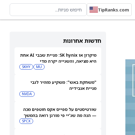
TipRanks.com
חדשות אחרונות
מיקרון או SK hynix: מניית שבבי AI אחת
היא מציאה, והשנייה יקרה מדי
SKHY
MU
"משחקת באש": משקיע מזהיר לגבי
מניית אנבידיה
NVDA
שורטיסטים על ספייס אקס חוטפים מכה
— הנה מה שג'יי פי מורגן רואה בהמשך
SPCX