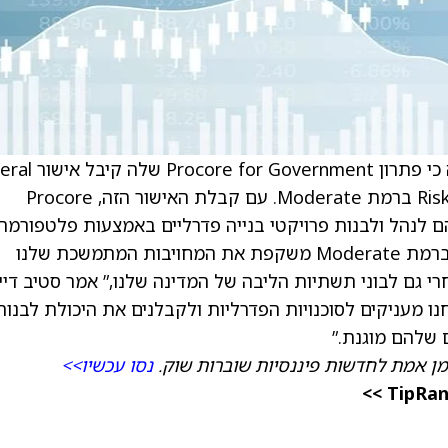
) Technologies הודיעה כי פתרון ernment
Risk and Authorization Management Program ברמת Moderate. עם קבלת האישור הזה, Procore
ם לנהל ולבנות פרויקטי בנייה פדרליים באמצעות פלטפורמה
מאוחדת ומאובטחת. “קבלת אישור FedRAMP ברמת Moderate משקפת את המחויבות המתמשכת שלנו
גם לבוני תשתיות הליבה של המדינה שלנו,” אמר סטיב דייוו
ם המוצר והטכנולוגיה ב‑Procore. “אנחנו מעניקים לסוכנויות הפדרליות ולקבלנים את היכולת לבנו
 שלהם מוגנת.”
מן אמת לחדשות פיננסיות שוברות שוק.
נסו עכשיו>>