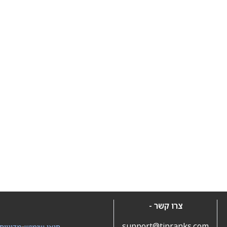
צרו קשר -
support@tipranks.com
תנאי שימוש
•
מדיניות