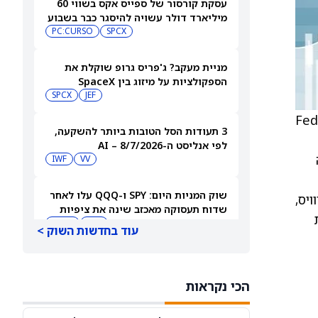
עסקת קורסור של ספייס אקס בשווי 60
מיליארד דולר עשויה להיסגר כבר בשבוע
הבא… אבל המותג Cursor עלול להיעלם
SPCX
PC:CURSO
מניית מעקב? ג'פריס גרופ שוקלת את
הספקולציות על מיזוג בין SpaceX
לטסלה
JEF
SPCX
Procore for Gov שלה קיבל אישור Federal
3 תעודות הסל הטובות ביותר להשקעה,
לפי אנליסט ה-AI – 8/7/2026
IWF
VV
שוק המניות היום: SPY ו-QQQ עלו לאחר
יס,
שדוח תעסוקה מאכזב שינה את ציפיות
ת
הריבית
DIA
QQQ
עוד בחדשות השוק >
מניות מחשוב קוונטי מזנקות כשוושינגטון
בוחנת הגדלת המימון ב-68%
הכי נקראות
QBTS
IONQ