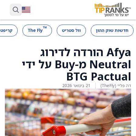
™
חדשות שוק ההון
וול סטריט
The Fly
קריפטו
Afya הורדה לדירוג
Neutral מ-Buy על ידי
BTG Pactual
דה פליי (TheFly)
21 בינואר 2026