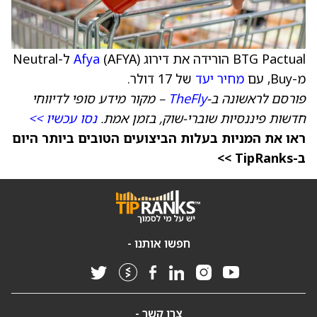
BTG Pactual הורידה את דירוג
Afya
(AFYA) ל-Neutral
מ-Buy, עם
מחיר יעד
של 17 דולר.
פורסם לראשונה ב-
TheFly
– מקור מידע סופי לדיווחי
חדשות פיננסיות שוברי-שוק, בזמן אמת.
נסו עכשיו >>
ראו את המניות בעלות הביצועים הטובים ביותר היום
ב-TipRanks >>
חפשו אותנו -
צרו קשר -