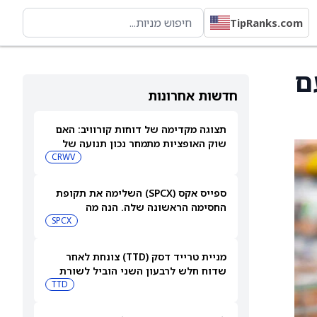
TipRanks.com
ר עם
חדשות אחרונות
תצוגה מקדימה של דוחות קורוויב: האם
שוק האופציות מתמחר נכון תנועה של
15.5% אחרי הדוחות?
CRWV
ספייס אקס (SPCX) השלימה את תקופת
החסימה הראשונה שלה. הנה מה
שמשקיעים צריכים לעקוב אחריו כעת
SPCX
מניית טרייד דסק (TTD) צונחת לאחר
שדוח חלש לרבעון השני הוביל לשורת
הורדות דירוג
TTD