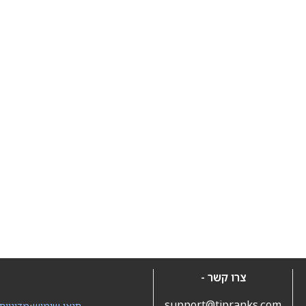
צרו קשר -
support@tipranks.com
תנאי שימוש
•
מדיניות