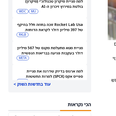
למה מניית מיקרון טכנולוג'י (מיקרון)
בולטת במירוץ זיכרון ה-AI
WDC
MU
Rocket Lab Usa זוכה בחוזה חלל בהיקף
של 397 מיליון דולר לקראת הדוחות.
האם מכירות גדולות יספיקו כדי להגיע
RKLB
לרווחיות?
ם
מניית מטא מתעלמת מקנס של 567 מיליון
דולר בעקבות פגיעה בבריאות הנפשית
וי
של בני נוער
META
למה ארגוס בדיוק שדרגה את מניית
ספייס אקס (SPCX) למרות החששות
 שלוש
מהוצאות על AI
SPCX
עוד בחדשות השוק >
ברנסטין אומרת לקנות את מניית קוסטקו
(COST) כשהקמעונאית מתכננת 300
הכי נקראות
מחסנים חדשים
COST