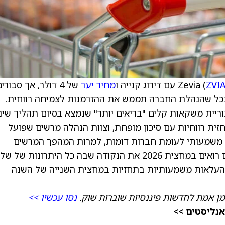
ZVI
מחיר יעד
של 4 דולר, אך סבורי
 פוטנציאל לעלייה משמעותית של פי 4–5, ככל שהנהלת החברה תממש את ההזדמנות לצמיחה רווחית.
 מותג מוביל בקטגוריית משקאות קלים "בריאים יותר" שנמצא בסיום תהליך שינ
ה, תחזית רווחיות עם סיכון מופחת, וצוות הנהלה מרשים שפועל
משמעותי לעומת חברות דומות, למרות המהפך המרשים
והעובדה שאין לחברה חוב במאזן. בקרייג-האלום רואים במחצית 2026 את הנקודה שבה כל היתרונות של
ל להעלאות משמעותיות בתחזיות במחצית השנייה של השנה
מן אמת לחדשות פיננסיות שוברות שוק.
נסו עכשיו >>
אנליסטים >>