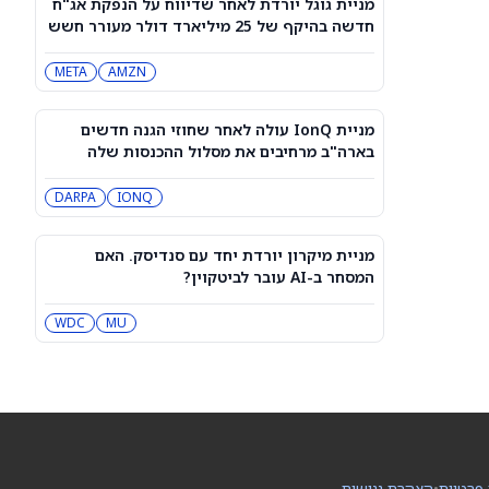
מניית גוגל יורדת לאחר שדיווח על הנפקת אג"ח
מייקל ברי מהמר נגד אורקל ו-Nebius.
חדשה בהיקף של 25 מיליארד דולר מעורר חשש
הנה למה הוא שלילי
מגל הלוואות
NBIS
MU
META
AMZN
מניית סוויטגרין (SG) צונחת כשמשקיעים
נוטשים את הירוקים שלהם בעקבות
מניית IonQ עולה לאחר שחוזי הגנה חדשים
התפרצות מחלה שמקורה במזון
SG
בארה"ב מרחיבים את מסלול ההכנסות שלה
DARPA
IONQ
נעילה ירוקה בת”א: טאואר זינקה 9%,
מניות הבנקים טיפסו
IL:TASE
מניית מיקרון יורדת יחד עם סנדיסק. האם
המסחר ב-AI עובר לביטקוין?
תנודתיות באופציות ותנועות הרווחים
המשתמעות היום, 07 באוגוסט 2026
MU
WDC
CGC
UA
Rocket Lab Usa עומדת לפרסם את
דוחות הרבעון השני. סוחרי האופציות
נערכים לתנועה של 15% במניית RKLB
RKLB
 פרטיות
•
הצהרת נגישות