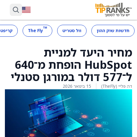
™
חדשות שוק ההון
וול סטריט
The Fly
קריפטו
מחיר היעד למניית
HubSpot הופחת מ־640
ל־577 דולר במורגן סטנלי
דה פליי (TheFly)
15 בינואר 2026