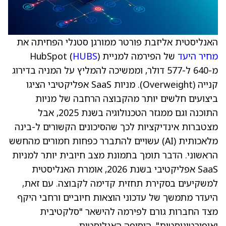
האנליסטית אליזבת פורטר ממורגן סטנלי הפחיתה את
מחיר היעד
של הפירמה למניית HubSpot (
)
HUBS
מ-640 ל-577 דולר, וממשיכה להמליץ על המניה בדירוג
קנייה (Overweight). מניות SaaS אפליקטיבי הציגו
ביצועים חלשים יותר מהקבוצה הרחבה של מניות
התוכנה וגם ממגזר הטכנולוגיה בשנת 2025, אבל
מצטברות אינדיקציות לכך שהסיכונים הקשורים ל-בינה
מלאכותית (AI) עשויים להתברר כפחות חמורים מהחשש
הראשוני. הדבר תומך בתמונת מצב חיובית יותר למניות
SaaS אפליקטיבי בשנת 2026, אומרת האנליסטית
למשקיעים בסקירת תחזית קדימה לקבוצה. עם זאת,
היעדר מתמשך של עדכוני הוצאות חיוביים ורחבי היקף
מצד החברות גורם לפירמה להישאר "סלקטיבית
ואופורטוניסטית", הוסיפה האנליסטית.