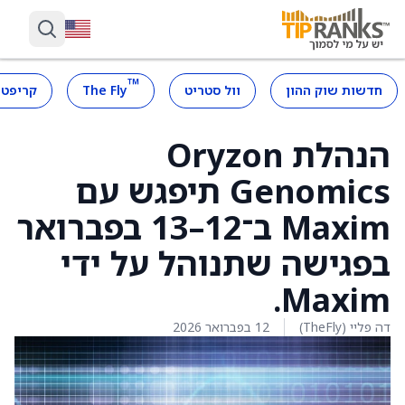
™
חדשות שוק ההון
וול סטריט
The Fly
קריפטו
הנהלת Oryzon
Genomics תיפגש עם
Maxim ב־12–13 בפברואר
בפגישה שתנוהל על ידי
Maxim.
דה פליי (TheFly)
12 בפברואר 2026