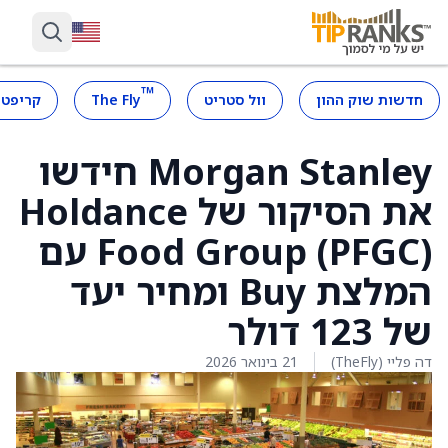
™
חדשות שוק ההון
וול סטריט
The Fly
קריפטו
Morgan Stanley חידשו
את הסיקור של Holdance
Food Group (PFGC) עם
המלצת Buy ומחיר יעד
של 123 דולר
דה פליי (TheFly)
21 בינואר 2026