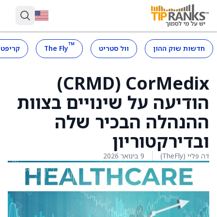
™
חדשות שוק ההון
וול סטריט
The Fly
קריפטו
CorMedix ‏(CRMD)
הודיעה על שינויים בצוות
ההנהלה הבכיר שלה
ובדירקטוריון
דה פליי (TheFly)
9 בינואר 2026