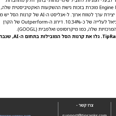
ה לאפשר לבעלי המניות להוביל שינוי מהותי בתוך חלק מהחברות
האמריקאיות הגדולות ביותר. באופן בולט, Engine No. 1 מוכרת בזכות גישת ההשקעות האקטיביסטית שלה,
שמבקשת להשפיע על התנהלות חברות לטובת יצירת ערך לטווח ארוך. ל-אנליסט ה-AI של קרנו
יעד של 90 דולר לקרן VOTE, שמצביע על פוטנציאל לעלייה של כ-10.34%. דירוג ה-Outperform של הקרן
רכזיות שלה, כמו מיקרוסופט ואלפבית
(GOOGL)
.
קרנות הסל המובילות בתחום ה-AI
, שנבח
צרו קשר -
support@tipranks.com
תנאי שימוש
•
מדיניות