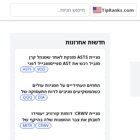
TipRanks.com
חדשות אחרונות
מניית ASTS מזנקת לאחר שמנהל קרן
מוביל רכש את AST ספייסמובייל לפני
הדוח
VOD
ASTS
החוזים העתידיים על המניות עולים
כשהמשקיעים מגיבים לדוח התעסוקה של
יולי
DIA
QQQ
מניית CRWV: דוחות קורוויב יעמידו
למבחן את צבר ההזמנות שלה בהיקף של
99 מיליארד דולר
CRWV
META