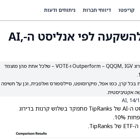
קריפטו
דיווחי חברות
ניתוחים ודעות
3 קרנות סל מומלצות להשקעה לפי אנליסט ה-AI,
אנליסט ה-AI של TipRanks בחר שלוש קרנות סל בדירוג Outperform – QQQM, IGV ו‑VOTE – שלכל אחת מהן מוצמד
 בכל קרן, כמו אפל, מיקרוסופט, סיילספורס ואלפבית, וכן על חשיפה
שה אקטיביסטית.
עם כל כך הרבה קרנות סל (ETF) לבחירה, אנליסט ה-AI של TipRanks מתמקד בשלוש קרנות בדירוג
Ti.