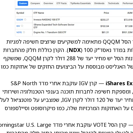
(QQQM) — קרן הסל QQQM מתאימה למשקיעים שרוצים חשיפה למניות
במדד נאסד"ק 100 (
NDX
). הקרן כוללת חלק מהחברות
החדשניות ביותר בעולם. ל-אנליסט ה-AI של קרנות הסל יש מחיר יעד של 288 דולר לקרן QQQM, שמשקף
12. העמדה החיובית של האנליסט מבוססת על הביצועים החזקים של אחזקות כמו
iShares E
(IGV) — קרן IGV עוקבת אחרי מדד S&P North
American Expanded Technology Softwar, ומספקת חשיפה לחברות תוכנה בענפי הטכנולוגיה ושירותי
התקשורת. אנליסט ה-AI של קרנות הסל מציב מחיר יעד של 120 דולר לקרן IGV, שמצביע על פוטנציא
(VOTE) — קרן הסל VOTE עוקבת אחרי מדד gstar U.S. Large