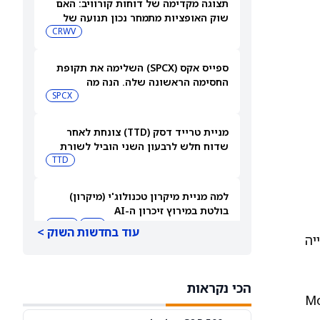
תצוגה מקדימה של דוחות קורוויב: האם
שוק האופציות מתמחר נכון תנועה של
15.5% אחרי הדוחות?
CRWV
ספייס אקס (SPCX) השלימה את תקופת
החסימה הראשונה שלה. הנה מה
שמשקיעים צריכים לעקוב אחריו כעת
SPCX
מניית טרייד דסק (TTD) צונחת לאחר
שדוח חלש לרבעון השני הוביל לשורת
הורדות דירוג
TTD
למה מניית מיקרון טכנולוג'י (מיקרון)
בולטת במירוץ זיכרון ה-AI
WDC
MU
עוד בחדשות השוק >
ל לעלייה
Rocket Lab Usa זוכה בחוזה חלל בשווי
397 מיליון דולר לפני הדוחות. האם
הכי נקראות
מכירות חזקות יספיקו כדי להגיע
RKLB
Mornin
לרווחיות?