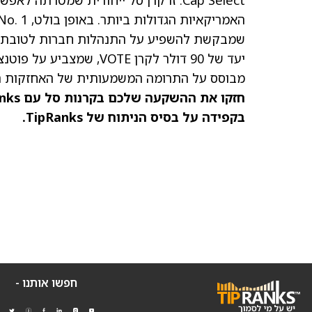
Cap Select. זו קרן סל ייחודית שמטרת
מבוסס על התרומה המשמעותית של האחזקות המ
חזקו את ההשקעה שלכם בקרנות סל עם TipRanks. גלו את
בקפידה על בסיס הניתוח של TipRanks.
חפשו אותנו -