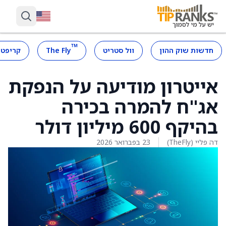
™
חדשות שוק ההון
וול סטריט
The Fly
קריפטו
אייטרון מודיעה על הנפקת
אג"ח להמרה בכירה
בהיקף 600 מיליון דולר
דה פליי (TheFly)
23 בפברואר 2026