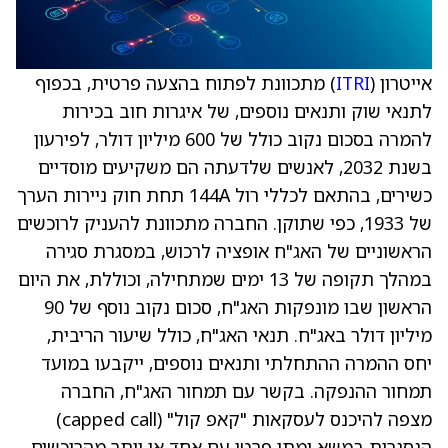
אייטרון (
ITRI
) מתכוונת לפתוח בהצעה פרטית, בכפוף
לתנאי שוק ותנאים נוספים, של איגרות חוב בכירות
להמרה בסכום נקוב כולל של 600 מיליון דולר, לפירעון
בשנת 2032, לאנשים שלדעתה הם משקיעים מוסדיים
כשירים, בהתאם לכללי רול 144A תחת חוק ניירות הערך
של 1933, כפי שתוקן. החברה מתכוונת להעניק לרוכשים
הראשוניים של האג"ח אופציה לרכוש, במסגרת סגירה
במהלך תקופה של 13 ימים שמתחילה, וכוללת, את היום
הראשון שבו מונפקות האג"ח, סכום נקוב נוסף של 90
מיליון דולר באג"ח. תנאי האג"ח, כולל שיעור הריבית,
יחס ההמרה ההתחלתי ותנאים נוספים, ייקבעו במועד
תמחור ההנפקה. בקשר עם תמחור האג"ח, החברה
מצפה להיכנס לעסקאות "קאפ קול" (capped call)
הנסגרות במשא ומתן פרטי עם אחד או יותר מהרוכשים