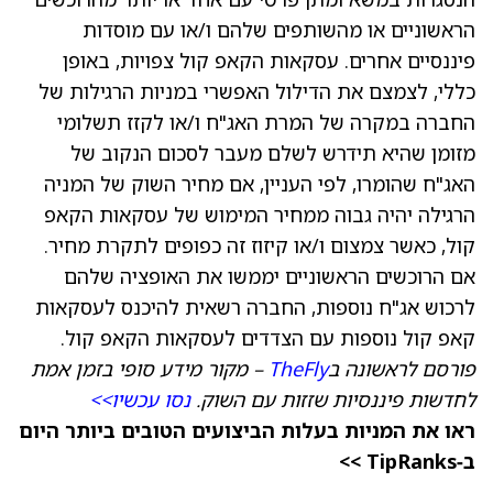
הראשוניים או מהשותפים שלהם ו/או עם מוסדות
פיננסיים אחרים. עסקאות הקאפ קול צפויות, באופן
כללי, לצמצם את הדילול האפשרי במניות הרגילות של
החברה במקרה של המרת האג"ח ו/או לקזז תשלומי
מזומן שהיא תידרש לשלם מעבר לסכום הנקוב של
האג"ח שהומרו, לפי העניין, אם מחיר השוק של המניה
הרגילה יהיה גבוה ממחיר המימוש של עסקאות הקאפ
קול, כאשר צמצום ו/או קיזוז זה כפופים לתקרת מחיר.
אם הרוכשים הראשוניים יממשו את האופציה שלהם
לרכוש אג"ח נוספות, החברה רשאית להיכנס לעסקאות
קאפ קול נוספות עם הצדדים לעסקאות הקאפ קול.
פורסם לראשונה ב
TheFly
– מקור מידע סופי בזמן אמת
לחדשות פיננסיות שזזות עם השוק.
נסו עכשיו>>
ראו את המניות בעלות הביצועים הטובים ביותר היום
ב‑TipRanks >>