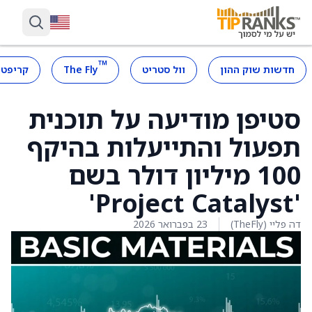
™
חדשות שוק ההון
וול סטריט
The Fly
קריפטו
סטיפן מודיעה על תוכנית
תפעול והתייעלות בהיקף
100 מיליון דולר בשם
'Project Catalyst'
דה פליי (TheFly)
23 בפברואר 2026