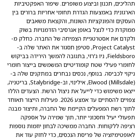
תהליכים, תכנון וביצוע משופרים. שיפור האפקטיביות
הארגונית באמצעות הגדרת תחומי אחריות ברורים בין
העסקים והפונקציות השונות, והקצאת משאבים
ממוקדת כדי לנצל באופן אגרסיבי הזדמנויות בשוק
ולקדם את אסטרטגיית הצמיחה של החברה. כחלק מ-
Project Catalyst, סטיפן תסגור את האתר שלה ב-
Fieldsboro, ניו ג'רזי, בתגובה להמשך הירידה בביקוש
לחומרי פעילי שטח קומודיטיים המשמשים בייצור חומרי
ניקוי לכביסה. בנוסף, נכסים נבחרים במתקנים שלה ב-
Elwood (Millsdale), אילינוי, וב-Stalybridge, בריטניה,
ייצאו משימוש כדי לייעל את ניצול הרשת. הצעדים הללו
צפויים להסתיים עד אמצע 2026. פעילות הייצור תאוחד
לתוך רשת המפעלים הקיימת של החברה, ותיצור מבנה
תפעולי יעיל וחסכוני יותר, תוך שמירה על אספקה
רציפה ללקוחות. החברה ממשיכה לבחון יוזמות נוספות
לאופטימיזציה של פריסת הנכסים, כדי לחזק עוד את