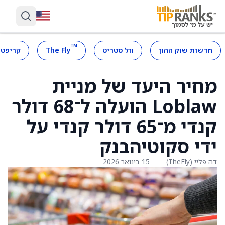
™
חדשות שוק ההון
וול סטריט
The Fly
קריפטו
מחיר היעד של מניית
Loblaw הועלה ל־68 דולר
קנדי מ־65 דולר קנדי על
ידי סקוטיהבנק
דה פליי (TheFly)
15 בינואר 2026