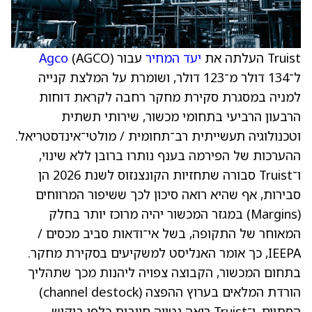
Truist העלתה את
יעד המחיר
עבור
(AGCO)
Agco
ל־134 דולר מ־123 דולר, ושומרת על המלצת קנייה
למניה במסגרת סקירת מחקר רחבה לקראת דוחות
הרבעון הרביעי בתחומי מכשור, שירותי תשתית
וטכנולוגיה תעשייתית רב־תחומית / מולטי־אינדסטריאל.
ההערכות של הפירמה בענף נותרו ברובן ללא שינוי,
ו־Truist סבורה שתחזיות הקונצנזוס לשנת 2026 הן
סבירות, אף שהיא רואה סיכון לכך ששיפור המרווחים
(Margins) במגזר המכשור יהיה מרוכז יותר בחלק
המאוחר של התקופה, בשל אי־ודאות סביב מכסים /
IEEPA, כך אומר האנליסט למשקיעים בסקירת מחקר.
בתחום המכשור, הקבוצה צפויה ליהנות מכך שתהליך
הורדת המלאים בערוץ ההפצה (channel destock)
הסתיים, ו־Truist רואה נטייה חיובית כלפי ביקוש