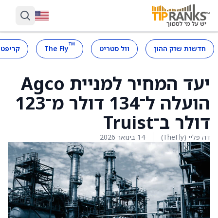
™
חדשות שוק ההון
וול סטריט
The Fly
קריפטו
יעד המחיר למניית Agco
הועלה ל־134 דולר מ־123
דולר ב־Truist
דה פליי (TheFly)
14 בינואר 2026