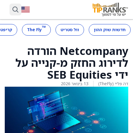
™
חדשות שוק ההון
וול סטריט
The Fly
קריפטו
Netcompany הורדה
לדירוג החזק מ-קנייה על
ידי SEB Equities
דה פליי (TheFly)
13 בינואר 2026