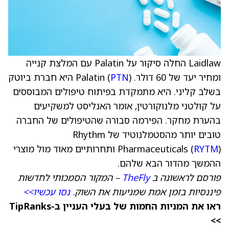
Laidlaw החלה סיקור על Palatin עם המלצת קנייה
ומחיר יעד של 60 דולר. Palatin (
PTN
) היא חברת ביוטק
בשלב קליני. היא מתמקדת בפיתוח טיפולים המבוססים
על קולטני מלנוקורטין, אומר האנליסט למשקיעים
בהערת מחקר. הפירמה סבורה שהטיפולים של החברה
טובים יותר מהסטמלנוטיד של Rhythm
RYTM
Pharmaceuticals (
) ותחרותיים מאוד מול מוצרי
ההמשך מהדור הבא שלהם.
פורסם לראשונה ב
TheFly
– המקור הסמכותי לחדשות
פיננסיות בזמן אמת שמניעות את השוק.
נסו עכשיו>>
ראו את המניות החמות של בעלי העניין ב-TipRanks
>>