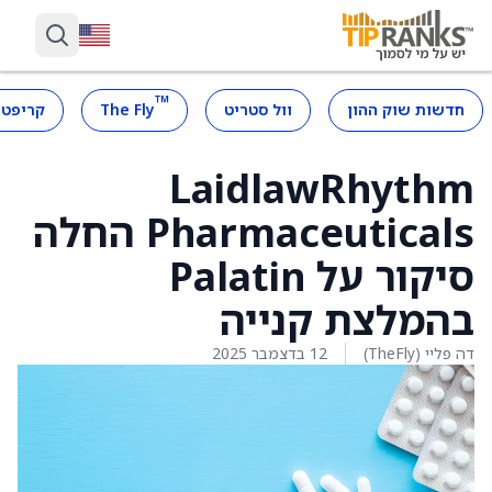
™
חדשות שוק ההון
וול סטריט
The Fly
קריפטו
LaidlawRhythm
Pharmaceuticals החלה
סיקור על Palatin
בהמלצת קנייה
דה פליי (TheFly)
12 בדצמבר 2025