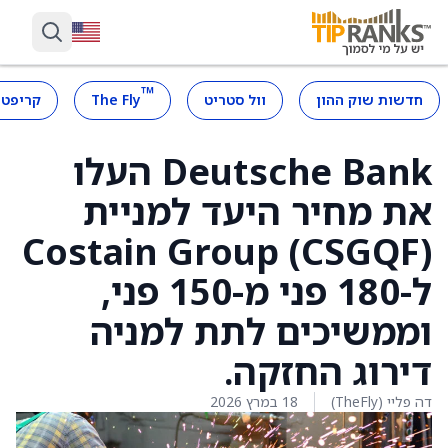
™
חדשות שוק ההון
וול סטריט
The Fly
קריפטו
Deutsche Bank העלו
את מחיר היעד למניית
Costain Group (CSGQF)
ל-180 פני מ-150 פני,
וממשיכים לתת למניה
דירוג החזקה.
דה פליי (TheFly)
18 במרץ 2026