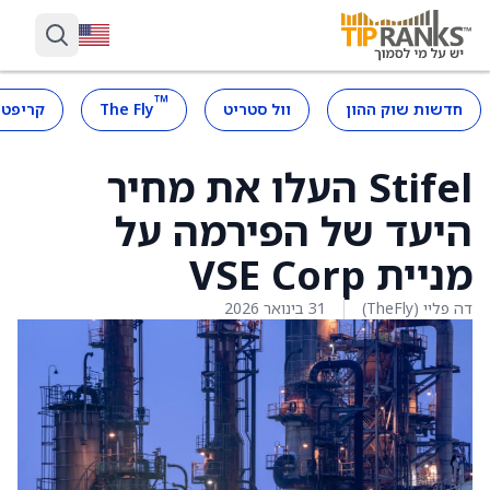
™
חדשות שוק ההון
וול סטריט
The Fly
קריפטו
Stifel העלו את מחיר
היעד של הפירמה על
מניית VSE Corp
דה פליי (TheFly)
31 בינואר 2026