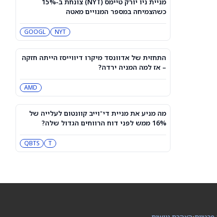
מניית ניו יורק טיימס (NYT) צונחת ב-15%
מה דוח הרבעון השני של IonQ חושף על
כשהצמיחה במספר המנויים מאטה
צמיחת ההכנסות, ההפסדים המתרחבים
ומניית IONQ
IONQ
GOOGL
NYT
האם מניית Oklo יקרה מדי אחרי שאישור
משרד האנרגיה הוביל לראלי של 16.7%
התחזית של אדוונסד מיקרו דיווייסז הייתה חזקה
לפני הדוח?
OKLO
– אז למה המניה ירדה?
AMD
Oklo מדווחת על רווחים מחר: האם מניית
OKLO היא קנייה לפני השיחה?
OKLO
LEU
מה מניע את מניית די־וייב קוונטום לעלייה של
16% ממש לפני דוח הרווחים הגדול שלה?
למה מניית ספייס אקס (SPCX) עולה היום
במסחר מוקדם, 6 באוגוסט?
T
QBTS
SPCX
לקראת עדכון המדדים בבורסה: אילו
מניות ירכזו ביקושים והיצעים של מאות
מיליוני שקלים?
IL:CYBR
IL:TASE
 פרטיות
•
הצהרת נגישות