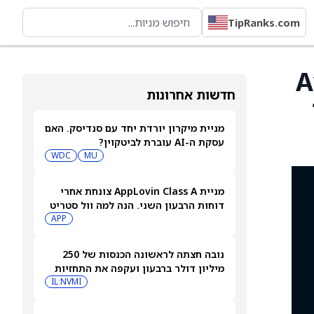
TipRanks.com
Avino
חדשות אחרונות
מניית מיקרון יורדת יחד עם סנדיסק. האם
עסקת ה-AI עוברת לביטקוין?
WDC
MU
מניית AppLovin Class A צונחת אחרי
דוחות הרבעון השני. הנה למה וול סטריט
מודאגת עכשיו
APP
נובה חצתה לראשונה הכנסות של 250
מיליון דולר ברבעון ועקפה את התחזיות
IL:NVMI