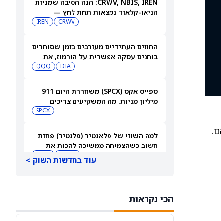
CRWV, NBIS, IREN: הנה הסיבה שמניות
הניאו-קלאוד נמצאות תחת לחץ —
IREN
CRWV
8/6/26
החוזים העתידיים מעורבים בזמן שסוחרים
בוחנים עסקה אפשרית על הורמוז, את
דוחות סנדיסק ועוד
DIA
QQQ
ספייס אקס (SPCX) משחררת היום 911
מיליון מניות. מה המשקיעים צריכים
לדעת
SPCX
למה השווי של פלאנטיר (פלנטיר) פחות
חשוב כשהצמיחה ממשיכה להכות את
הציפיות
AMZN
NFLX
עוד בחדשות השוק >
בעלי המניות תובעים את פוטרוניקס
לאחר שצווארי בקבוק בתכנון פגעו
הכי נקראות
במכירות מסכות IC
PLAB