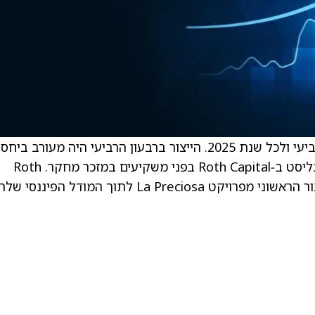
. . החברה פרסמה את תוצאות הייצור לרבעון הרביעי ולכל שנת 2025. הייצור ברבעון הרביעי היה מעורב ביחס
להערכות, אך היה “במבט כללי חיובי”, מציין האנליסט ב‑Roth Capital בפני משקיעים במזכר מחקר. Roth