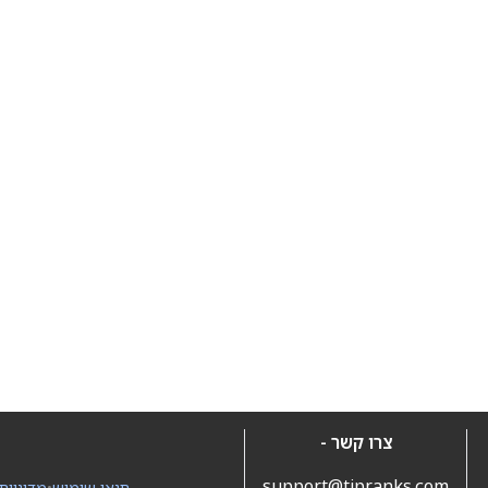
צרו קשר -
support@tipranks.com
תנאי שימוש
•
מדיניות