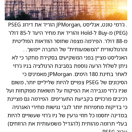
. ג’רמי טונט, אנליסט ,JPMorgan הוריד את דירוג PSEG
(PEG) מ‑Buy ל‑Hold והוריד את מחיר היעד ל‑85 דולר
מ‑88 דולר. הפירמה מצפה שחוסר הוודאות הפוליטית
והרגולטורית “המשמעותית” של החברה יימשך. .
האנליסט מציין בפני המשקיעים בסקירת מחקר כי לא
ניתן לשלול הרעה נוספת בסביבת הרגולציה בניו ג’רזי
לאחר בחינת 180 הימים. JPMorgan מאמינים כי
הסיכונים של PSEG צפויים להיות שליליים יותר, משום
שניו ג’רזי מגבירה את הפיקוח על תשואות מפוקחות ועל
רכיבים מרכזיים בקביעת התעריפים. הפירמה גם מציינת
כי בדיקות מחמירות יותר לגבי נגישות מחירי האנרגיה
במדינה יחסמו כל חוזי גרעין של ניו ג’רזי שעשויים להיות
בעלי תרומה מהותית (להגדיל משמעותית את הרווחים)
עבור PSEG.