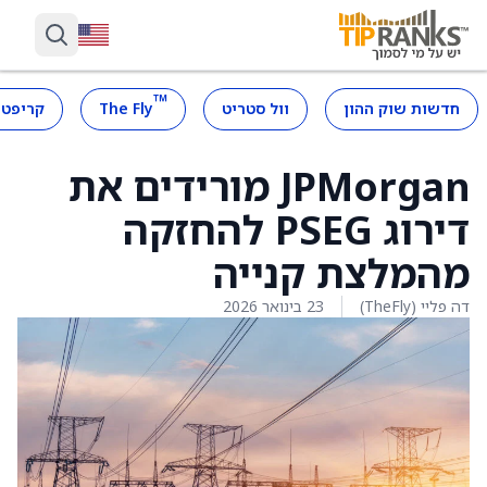
™
חדשות שוק ההון
וול סטריט
The Fly
קריפטו
JPMorgan מורידים את
דירוג PSEG להחזקה
מהמלצת קנייה
דה פליי (TheFly)
23 בינואר 2026