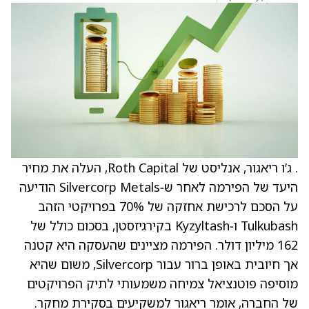
. ג’ו ריאגור, אנליסט של Roth Capital, העלה את מחיר
היעד של הפירמה לאחר ש‑Silvercorp Metals הודיעה
על הסכם לרכישת אחזקה של 70% בפרויקטי הזהב
Tulkubash ו‑Kyzyltash בקירגיזסטן, בסכום כולל של
162 מיליון דולר. הפירמה מציינים שהעסקה היא קטנה
אך חיובית באופן ברור עבור Silvercorp, משום שהיא
מוסיפה פוטנציאל צמיחה משמעותי לתיק הפרויקטים
של החברה, אומר ריאגור למשקיעים בסקירת מחקר.