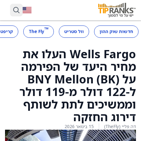
™
חדשות שוק ההון
וול סטריט
The Fly
קריפטו
Wells Fargo העלו את
מחיר היעד של הפירמה
על BNY Mellon (BK)
ל-122 דולר מ-119 דולר
וממשיכים לתת לשותף
דירוג החזקה
דה פליי (TheFly)
15 בינואר 2026