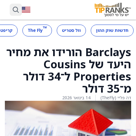
™
חדשות שוק ההון
וול סטריט
The Fly
קריפטו
Barclays הורידו את מחיר
היעד של Cousins
Properties ל־34 דולר
מ־35 דולר
דה פליי (TheFly)
14 בינואר 2026