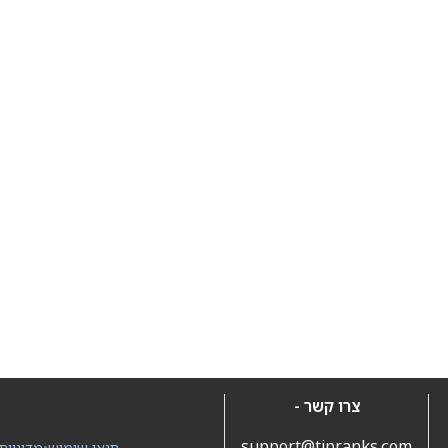
צרו קשר -
support@tipranks.com
תנאי שימוש
•
מדיניות