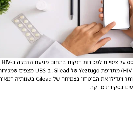
. מייקל יי, אנליסט UBS, ביצע את השינוי בהתבסס על ציפיות למכירות חזקות בתחום מניעת הדבקה ב‑HIV
לפני החשיפה (טיפול הניתן למניעת הידבקות ב‑HIV) מתרופת Yeztugo של Gilead. ב‑UBS מצפים שמ
Yeztugo אלו יתמכו בהכנסות וברווחים גבוהים יותר ויגדילו את הביטחון בצמיחה של ead
עים בסקירת מחקר.