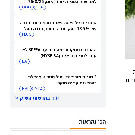
למה שוק המניות יורד היום, 6/8/26?
QQQ
DIA
אופציות על פלאג פאוור מתמחרות תנודה
של 13.5% בעקבות הדוחות, הרבה מעל
ההיסטוריה האחרונה
PLUG
ההסכם המתקדם במהירות עם SPEEA לא
עוזר למניית בואינג (NYSE:BA)
BA
כירות
3 מניות מובילות שוול סטריט מהללת
Gil בשנותיה המאוחרות
כהמלצות קנייה חזקה
NVT
MTZ
עוד בחדשות השוק >
למה מניית הפני סטוק סקייקורפ סולר
גרופ (PN) עולה היום?
PN
הכי נקראות
סיכויי פולימרקט: האם [UAA], ‏[WEN] ו-