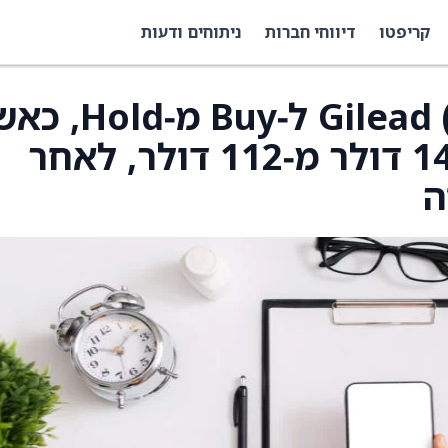
קריפטו
דיווחי חברות
ניתוחים ודעות
UBS שדרגו את Gilead (GILD) ל‑Buy 
מחיר היעד הועלה ל‑145 דולר מ‑112 דולר, לאחר
ה