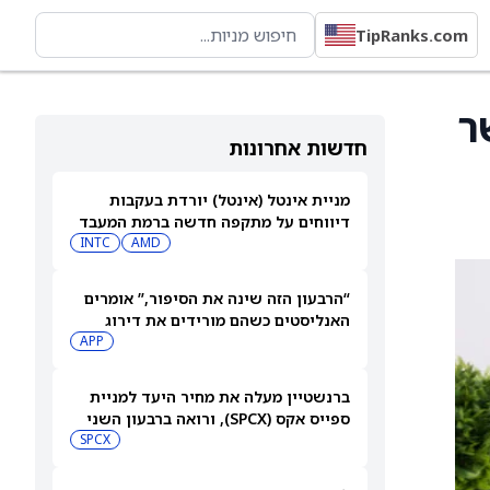
TipRanks.com
מ‑Hold, כאשר
חדשות אחרונות
מניית אינטל (אינטל) יורדת בעקבות
דיווחים על מתקפה חדשה ברמת המעבד
INTC
AMD
“הרבעון הזה שינה את הסיפור,” אומרים
האנליסטים כשהם מורידים את דירוג
מניית AppLovin (APP) ומקצצים את
APP
מחיר היעד ביותר מ-35%
ברנשטיין מעלה את מחיר היעד למניית
ספייס אקס (SPCX), ורואה ברבעון השני
"חיובי נטו"
SPCX