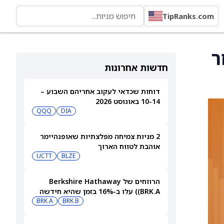
TipRanks.com
ר לאחר
חדשות אחרונות
דוחות שכדאי לעקוב אחריהם השבוע –
10-14 באוגוסט 2026
QQQ
DIA
2 מניות צמיחה מפלצתיות שאופנהיימר
אוהבת לטווח הארוך
UCTT
BLZE
הרווחים של Berkshire Hathaway
(BRK.A) עלו ב-16% בזמן שהיא חידשה
BRK.B
רכישות עצמיות בהיקף של 4.5 מיליארד
BRK.A
דולר