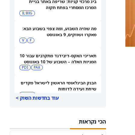
ביג מרכזי קניות: שריפה באתר בניית
המרכז המסחרי בפתח תקוה
IL:BIG
מה שהיה השבוע, ומה צפוי בשבוע הבא:
מאקרו ושווקים, 9 באוגוסט
V
F
תאריכי האקס-דיבידנד מתקרבים עבור 10
המניות האלה – השבוע של 10 באוגוסט
PDI
PAX
2026
הבנק הבינלאומי הראשון לישראל מקדים
שיחת ועידה לדוחות
IL:FIBI
עוד בחדשות השוק >
תצוגה מקדימה של דוחות הרבעון השני
של הימס אנד הרס הלת': סוחרי
הכי נקראות
האופציות נערכים לתנועה של 14.5%
HIMS
במניית HIMS