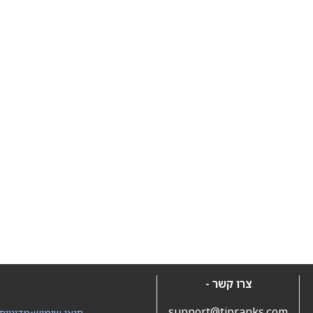
צרו קשר -
support@tipranks.com
תנאי שימוש
•
מדיניות