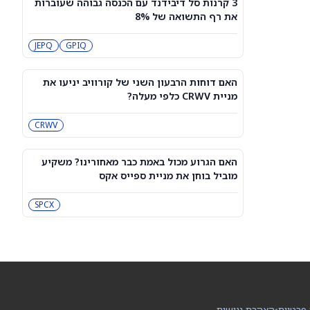
3 קרנות סל דיבידנד עם הכנסה גבוהה שעוברות
תחזית מחיר מניית Rocket Lab Usa —
את רף התשואה של 8%
מה וול סטריט מצפה לקראת הדוח ב-10
באוגוסט
RKLB
JEPQ
GPIQ
3 קרנות סל דיבידנד עם הכנסה גבוהה
שעוברות את רף התשואה של 8%
האם דוחות הרבעון השני של קורוויב יניעו את
JEPQ
GPIQ
מניית CRWV כלפי מעלה?
CRWV
האם דוחות הרבעון השני של קורוויב
יניעו את מניית CRWV כלפי מעלה?
CRWV
האם הגרוע מכול באמת כבר מאחורינו? משקיע
מוביל בוחן את מניית ספייס אקס
האם הגרוע מכול באמת כבר מאחורינו?
משקיע מוביל בוחן את מניית ספייס אקס
SPCX
SPCX
מיקרון או SK hynix: מניית שבבי AI אחת
היא מציאה, והשנייה יקרה מדי
SKHY
MU
 פרטיות
•
הצהרת נגישות