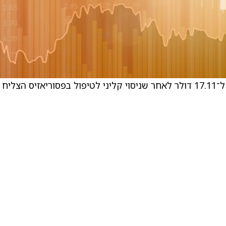
. מניית Alumis (סימול: ALMS) מזנקת ב־106% ל־17.11 דולר לאחר שניסוי קליני לטיפול בפסוריאזיס הצליח