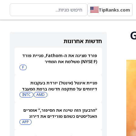
TipRanks.com
Gre
חדשות אחרונות
פורד מציגה את ה-Fathom, מניית פורד
(NYSE:F) משלמת את המחיר
F
מניית אינטל (אינטל) יורדת בעקבות
דיווחים על מתקפה חדשה ברמת המעבד
INTC
AMD
“הרבעון הזה שינה את הסיפור,” אומרים
האנליסטים כשהם מורידים את דירוג
מניית AppLovin (APP) ומקצצים את
APP
מחיר היעד ביותר מ-35%