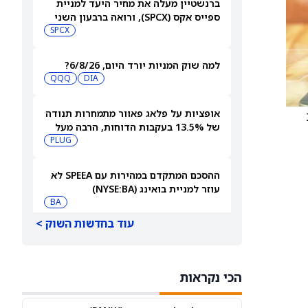
ברנשטיין מעלה את מחיר היעד למניית
ספייס אקס (SPCX), ורואה ברבעון השני
"חיובי נטו"
SPCX
למה שוק המניות יורד היום, 6/8/26?
QQQ
DIA
אופציות על פלאג פאוור מתמחרות תנודה
של 13.5% בעקבות הדוחות, הרבה מעל
ההיסטוריה האחרונה
PLUG
ההסכם המתקדם במהירות עם SPEEA לא
עוזר למניית בואינג (NYSE:BA)
BA
עוד בחדשות השוק >
3 מניות מובילות שוול סטריט מהללת
כהמלצות קנייה חזקה
NVT
MTZ
הכי נקראות
למה מניית הפני סטוק סקייקורפ סולר