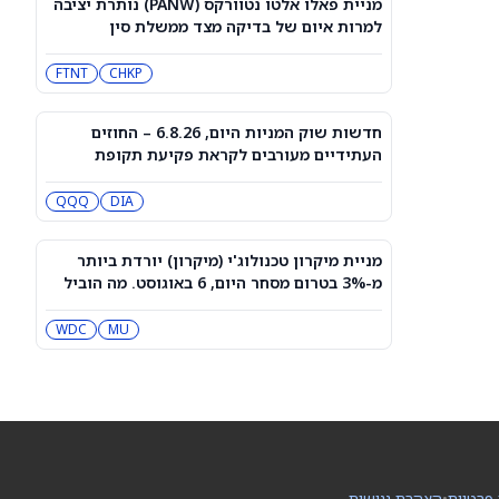
מניית פאלו אלטו נטוורקס (PANW) נותרת יציבה
גרופ (PN) עולה היום?
למרות איום של בדיקה מצד ממשלת סין
PN
FTNT
CHKP
סיכויי פולימרקט: האם [UAA], ‏[WEN] ו-
[MKTX] יכו את תחזיות הדוח מחר?
WEN
UAA
חדשות שוק המניות היום, 6.8.26 – החוזים
העתידיים מעורבים לקראת פקיעת תקופת
החסימה של ספייס אקס
מניית מיקרוסופט (מיקרוסופט) עולה בזמן
QQQ
DIA
שמיקרוסופט מתמודדת עם OpenClaw
MSFT
מניית מיקרון טכנולוג'י (מיקרון) יורדת ביותר
מ-3% בטרום מסחר היום, 6 באוגוסט. מה הוביל
מניית טייק טו אינטראקטיב (TTWO) ירדה
לגל המכירות?
למרות החדשות על טריילר ל-GTA VI
שיגיע לנטפליקס
MSFT
MU
NFLX
WDC
למה מניית אקס אנרג'י בגיבוי אמזון (XE)
מזנקת היום — 8/6/26?
DOW
XE
המכירה החדה במניית ספייס אקס (SPCX)
 פרטיות
•
הצהרת נגישות