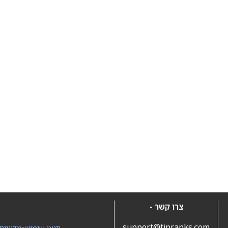
צרו קשר -
support@tipranks.com
תנאי שימוש
•
מדיניות