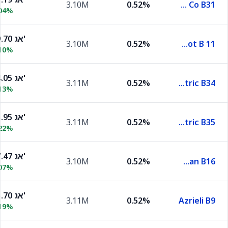
3.10M
0.52%
Electric Co B31
.04%
109.70 אג'
3.10M
0.52%
Mkorot B 11
.10%
114.05 אג'
3.11M
0.52%
Electric B34
.13%
115.95 אג'
3.11M
0.52%
Electric B35
.22%
107.47 אג'
3.10M
0.52%
Discont Man B16
.07%
115.70 אג'
3.11M
0.52%
Azrieli B9
.19%