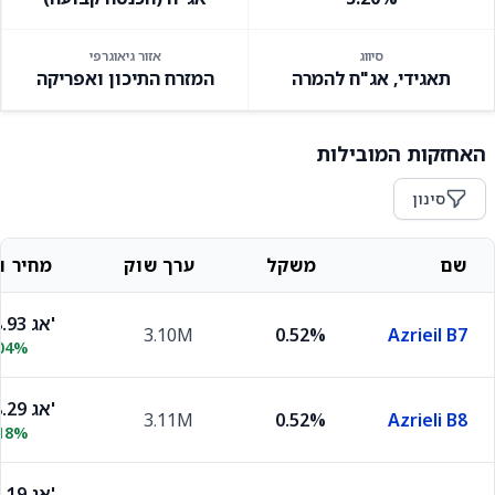
סיווג
אזור גיאוגרפי
תאגידי, אג"ח להמרה
המזרח התיכון ואפריקה
האחזקות המובילות
סינון
שם
משקל
ערך שוק
מחיר וש
108.93 אג'
3.10M
0.52%
Azrieil B7
.04%
108.29 אג'
3.11M
0.52%
Azrieli B8
.18%
121.19 אג'