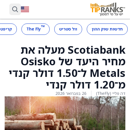
™
חדשות שוק ההון
וול סטריט
The Fly
קריפטו
Scotiabank מעלה את
מחיר היעד של Osisko
Metals ל־1.50 דולר קנדי
מ־1.20 דולר קנדי
דה פליי (TheFly)
26 בפברואר 2026