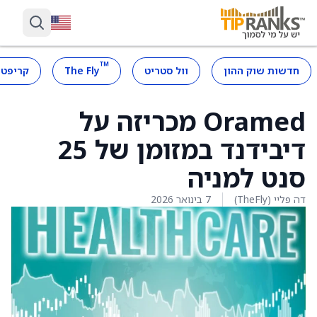
™
חדשות שוק ההון
וול סטריט
The Fly
קריפטו
Oramed מכריזה על
דיבידנד במזומן של 25
סנט למניה
דה פליי (TheFly)
7 בינואר 2026