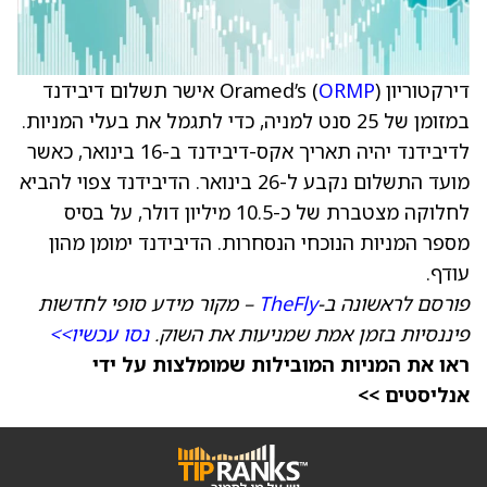
דירקטוריון Oramed’s (
ORMP
) אישר תשלום דיבידנד
במזומן של 25 סנט למניה, כדי לתגמל את בעלי המניות.
לדיבידנד יהיה תאריך אקס-דיבידנד ב-16 בינואר, כאשר
מועד התשלום נקבע ל-26 בינואר. הדיבידנד צפוי להביא
לחלוקה מצטברת של כ-10.5 מיליון דולר, על בסיס
מספר המניות הנוכחי הנסחרות. הדיבידנד ימומן מהון
עודף.
פורסם לראשונה ב-
TheFly
– מקור מידע סופי לחדשות
פיננסיות בזמן אמת שמניעות את השוק.
נסו עכשיו>>
ראו את המניות המובילות שמומלצות על ידי
אנליסטים >>