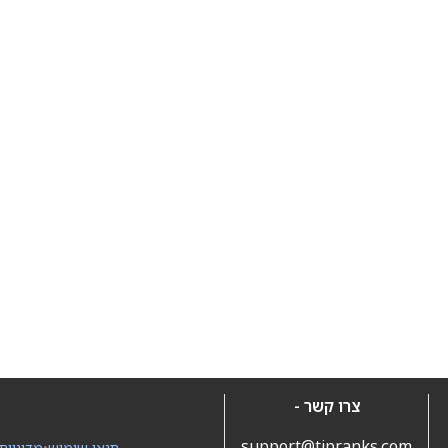
צרו קשר -
support@tipranks.com
תנאי שימוש
•
מדיניות