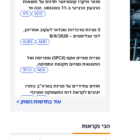
סופר מיקרו קומפיוטר תדווח על תוצאות
הרבעון הרביעי ב-11 באוגוסט. הנה מי
מחזיק במניית SMCI
VOO
VTI
3 מניות טרנדיות שכדאי לעקוב אחריהן,
לפי אנליסטים – 8/6/2026
HUBS
AMD
מניית ספייס אקס (SPCX) מתריסה מול
החששות מסיום תקופת החסימה,
ומטפסת לאחר שחרור 911 מיליון מניות
NDX
SPCX
חוזים עתידיים על מניות בארה"ב נותרו
יציבים לקראת דוח התעסוקה המרכזי
QQQ
DIA
עוד בחדשות השוק >
3 תעודות הסל הטובות ביותר להשקעה,
לפי אנליסט ה-AI – 8/6/2026
הכי נקראות
VYM
JNJ