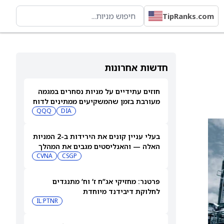
TipRanks.com
חדשות אחרונות
חוזים עתידיים על מניות נסחרים במגמה
מעורבת בזמן שהמשקיעים ממתינים לדוח
התעסוקה של יולי
DIA
QQQ
בעלי עניין קונים את הירידות ב-2 המניות
האלה — והאנליסטים מגבים את המהלך
CVNA
CSGP
פרטנר: מחזיקי אג”ח ז’ וח’ מתנגדים
לחלוקת דיבידנד מיוחדת
IL:PTNR