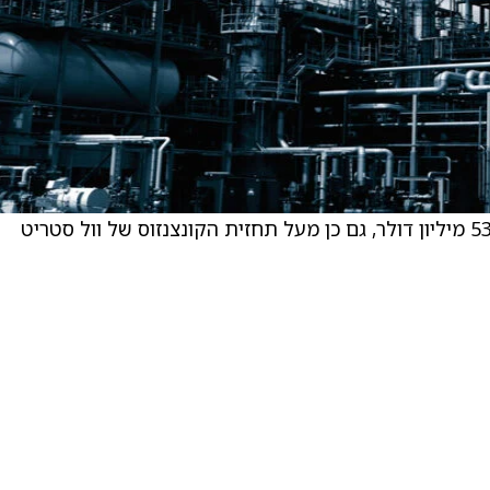
. החברה דיווחה על הכנסות רבעון רביעי של 535.3 מיליון דולר, גם כן מעל תחזית הקונצנזוס של וול סטריט