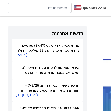
TipRanks.com
חדשות אחרונות
מניית אס-קיי הייניקס (SKHY) ממשיכה
לרדת למרות מהלך של 38 מיליארד דולר
להגדלת קיבולת הייצור
SKHY
איראן מאיימת לחסום ספינות מארה”ב
ומישראל במצר הורמוז, מחירי הנפט
עולים
חדשות שוק המניות היום, 7/8/26 –
החוזים העתידיים מהססים לקראת דוח
התעסוקה
DIA
QQQ
BX, APO, KKR: מניות הפרייבט אקוויטי