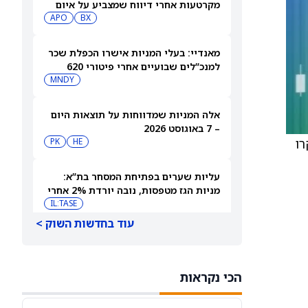
מקרטעות אחרי דיווח שמצביע על איום
מצד האקרים
BX
APO
מאנדיי: בעלי המניות אישרו הכפלת שכר
למנכ”לים שבועיים אחרי פיטורי 620
עובדים
MNDY
אלה המניות שמדווחות על תוצאות היום
– 7 באוגוסט 2026
אקרו
HE
PK
עליות שערים בפתיחת המסחר בת”א:
מניות הגז מטפסות, נובה יורדת 2% אחרי
הדוחות
IL:TASE
עוד בחדשות השוק >
רציו אנרגיות מגדילה ומאריכה ערבות
לרכישת Pharos
IL:RATI
הכי נקראות
אפריקה ישראל מגורים קיבלה אישור