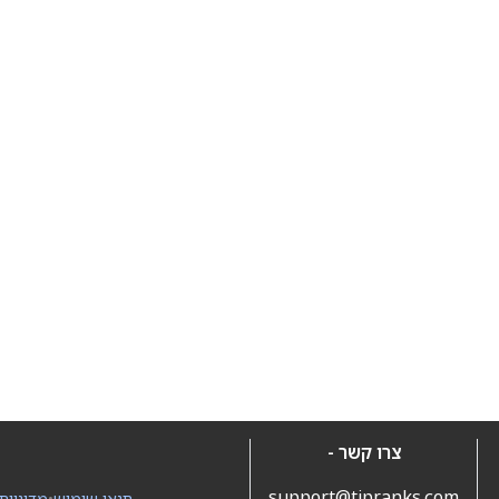
צרו קשר -
support@tipranks.com
תנאי שימוש
•
מדיניות