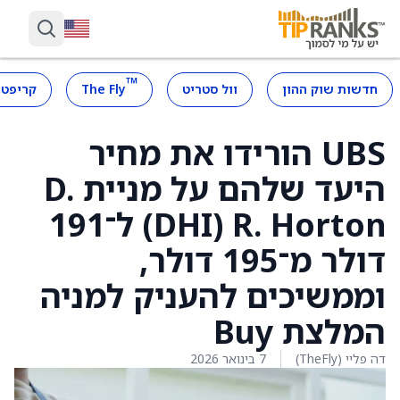
™
חדשות שוק ההון
וול סטריט
The Fly
קריפטו
UBS הורידו את מחיר
היעד שלהם על מניית D.
R. Horton ‏(DHI) ל־191
דולר מ־195 דולר,
וממשיכים להעניק למניה
המלצת Buy
דה פליי (TheFly)
7 בינואר 2026