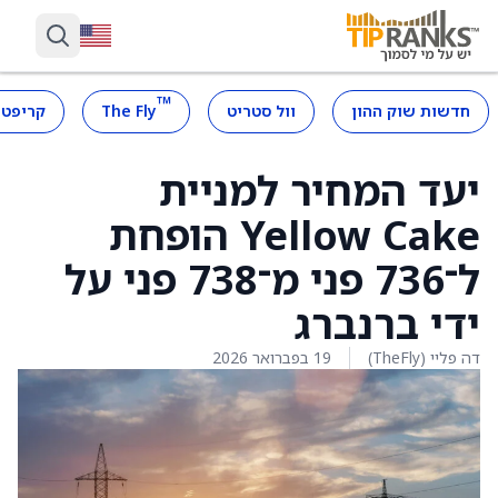
™
חדשות שוק ההון
וול סטריט
The Fly
קריפטו
יעד המחיר למניית
Yellow Cake הופחת
ל־736 פני מ־738 פני על
ידי ברנברג
דה פליי (TheFly)
19 בפברואר 2026