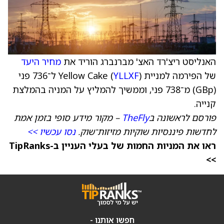
האנליסט ריצ'רד האצ' מברנברג הוריד את
מחיר היעד
של הפירמה למניית Yellow Cake (
YLLXF
) ל־736 פני
(GBp) מ־738 פני, וממשיך להמליץ על המניה בהמלצת
קנייה.
פורסם לראשונה ב
TheFly
– מקור מידע סופי בזמן אמת
לחדשות פיננסיות שוקיות מזיזות־שוק.
נסו עכשיו >>
ראו את המניות החמות של בעלי העניין ב-TipRanks
>>
חפשו אותנו -