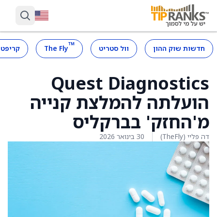
™
חדשות שוק ההון
וול סטריט
The Fly
קריפטו
Quest Diagnostics
הועלתה להמלצת קנייה
מ'החזק' בברקליס
דה פליי (TheFly)
30 בינואר 2026