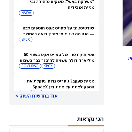
"משחקת באש": משקיע מזהיר לגבי
מניית אנבידיה
NVDA
שורטיסטים על ספייס אקס חוטפים מכה
— הנה מה שג'יי פי מורגן רואה בהמשך
SPCX
עסקת קורסור של ספייס אקס בשווי 60
ו
מיליארד דולר עשויה להיסגר כבר בשבוע
הבא… אבל המותג Cursor עלול להיעלם
SPCX
PC:CURSO
מניית מעקב? ג'פריס גרופ שוקלת את
הספקולציות על מיזוג בין SpaceX
לטסלה
JEF
SPCX
עוד בחדשות השוק >
3 תעודות הסל הטובות ביותר להשקעה,
לפי אנליסט ה-AI – 8/7/2026
הכי נקראות
IWF
VV