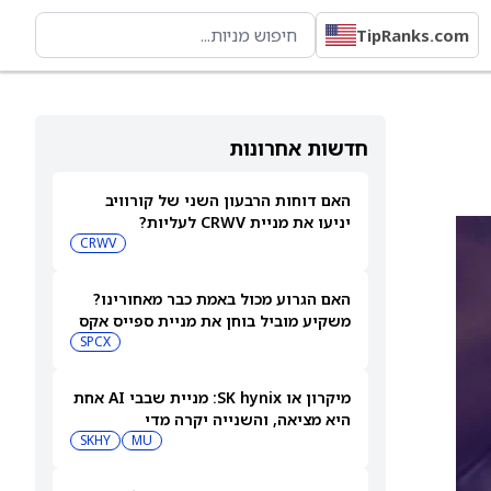
TipRanks.com
חדשות אחרונות
האם דוחות הרבעון השני של קורוויב
יניעו את מניית CRWV לעליות?
CRWV
האם הגרוע מכול באמת כבר מאחורינו?
משקיע מוביל בוחן את מניית ספייס אקס
SPCX
מיקרון או SK hynix: מניית שבבי AI אחת
היא מציאה, והשנייה יקרה מדי
SKHY
MU