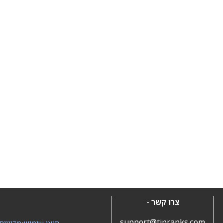
צרו קשר -
support@tipranks.com
תנאי שימוש
•
מדיניות