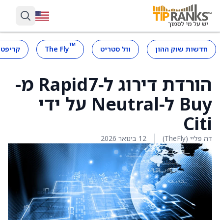
™
חדשות שוק ההון
וול סטריט
The Fly
קריפטו
הורדת דירוג ל‑Rapid7 מ-
Buy ל‑Neutral על ידי
Citi
דה פליי (TheFly)
12 בינואר 2026