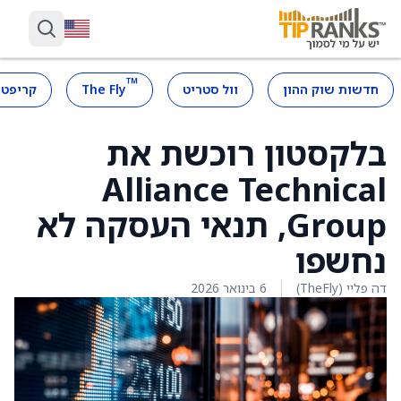
™
חדשות שוק ההון
וול סטריט
The Fly
קריפטו
בלקסטון רוכשת את
Alliance Technical
Group, תנאי העסקה לא
נחשפו
דה פליי (TheFly)
6 בינואר 2026