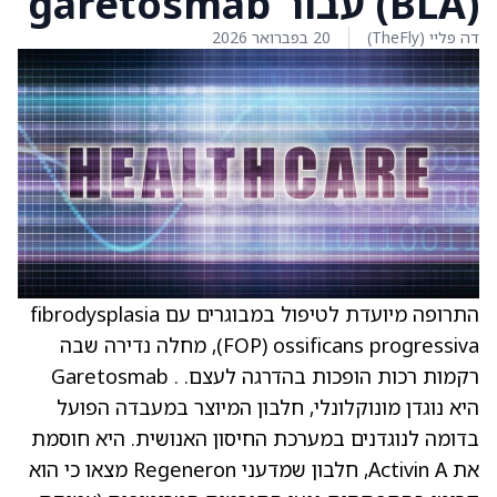
(BLA) עבור garetosmab
דה פליי (TheFly)
20 בפברואר 2026
התרופה מיועדת לטיפול במבוגרים עם fibrodysplasia
ossificans progressiva ‏(FOP), מחלה נדירה שבה
רקמות רכות הופכות בהדרגה לעצם. . Garetosmab
היא נוגדן מונוקלונלי, חלבון המיוצר במעבדה הפועל
בדומה לנוגדנים במערכת החיסון האנושית. היא חוסמת
את Activin A, חלבון שמדעני Regeneron מצאו כי הוא