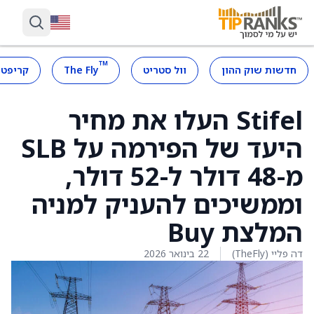
™
חדשות שוק ההון
וול סטריט
The Fly
קריפטו
Stifel העלו את מחיר
היעד של הפירמה על SLB
מ-48 דולר ל-52 דולר,
וממשיכים להעניק למניה
המלצת Buy
דה פליי (TheFly)
22 בינואר 2026