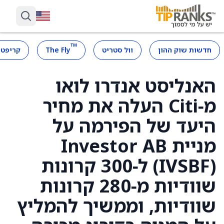
™
חדשות שוק ההון
וול סטריט
The Fly
קריפטו
האנליסט אנדרו לואו
מ‑Citi העלה את מחיר
היעד של הפירמה על
מניית Investor AB
(IVSBF) ל‑300 קרונות
שוודיות מ‑280 קרונות
שוודיות, וממשיך להמליץ