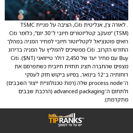
. לאורה צ’ן, אנליטית Citi, הציבה על מניית TSMC
‏(TSM) “מעקב קטליזטורים חיובי ל־30 יום”, כלומר Citi
רואים פוטנציאל לקטליזטור חיובי למחיר המניה במהלך
החודש הקרוב. Citi ממשיכים להמליץ על המניה בדירוג
Buy עם מחיר יעד של ‎2,450‎ דולר טייוואני (NT$). Citi
מצפים שהחברה תציג תחזית חיובית כשתפרסם את
דוחותיה ב־12 בינואר, בסיוע ביקוש חזק לעסקי
ה־process node שלה (רמת טכנולוגיית ייצור השבבים)
ולתחום ה־advanced packaging (הרכבת שבבים
מתקדמת).