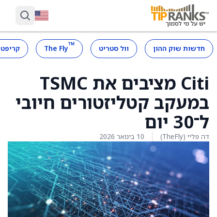
™
חדשות שוק ההון
וול סטריט
The Fly
קריפטו
Citi מציבים את TSMC
במעקב קטליזטורים חיובי
ל־30 יום
דה פליי (TheFly)
10 בינואר 2026