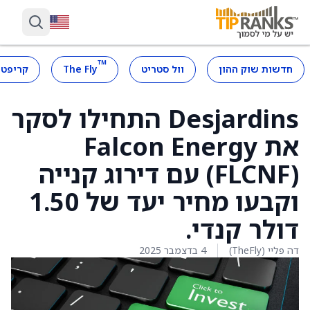
™
חדשות שוק ההון
וול סטריט
The Fly
קריפטו
Desjardins התחילו לסקר
את Falcon Energy
(FLCNF) עם דירוג קנייה
וקבעו מחיר יעד של 1.50
דולר קנדי.
דה פליי (TheFly)
4 בדצמבר 2025