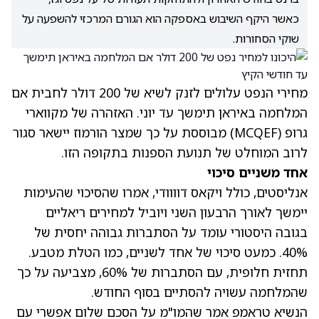
כאשר היקף השיבוש באספקה הוא הגורם המרכזי להשפעה על
שוקי הסחורות.
מחירי הנפט עלולים לזנק לשיא של 200 דולר לחבית אם
המלחמה באיראן תימשך עד יוני. האזהרה של מקווארי
גרופ
(MCQEF)
מבוססת על כך שמצר הורמוז יישאר סגור
לרוב המוחלט של תנועת הספנות בתקופה הזו.
אחד משניים סיכוי
אנליסטים, כולל ויקאס דוווודי, אמרו שהסיכוי שהעימות
יימשך לאורך הרבעון השני ויוביל למחירים ריאליים
בגובה היסטורי עומד על הסתברות גבוהה יחסית של
40%. כמעט סיכוי של אחד לשניים, כמו הטלת מטבע.
תחזית חלופית, עם הסתברות של 60%, מצביעה על כך
שהמלחמה עשויה להסתיים בסוף החודש.
הנשיא
טראמפ
אמר שהמו"מ על הסכם שלום אפשרי עם