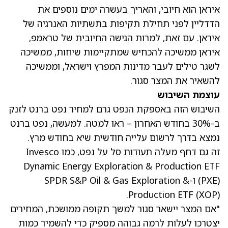
איראן הוא חיובי, והאריך בעשרה ימים נוספים את
הדדליין לפני תחילת תקיפות בתשתיות האנרגיה של
איראן. עם זאת, למרות הגישה החיובית של טראמפ,
איראן ממשיכה להכחיש שמתקיימות שיחות, ממשיכה
לשגר טילים לעבר מדינות המפרץ וישראל, וממשיכה
להשאיר את המצר סגור.
עוצמת השיבוש
השיבוש הזה באספקת הנפט גרם למחיר נפט ברנט לזנק
ב-30% בחודש האחרון – ראו למטה. למעשה, נפט ברנט
נמצא בדרך לרשום עלייה חודשית שיא בחודש מרץ.
זה גם דחף מעלה תעודות סל על נפט, כמו Invesco
Dynamic Energy Exploration & Production ETF
(PXE) ו-SPDR S&P Oil & Gas Exploration &
Production ETF (XOP).
"אם המצר יישאר סגור למשך תקופה ממושכת, המחירים
יצטרכו לעלות לרמה גבוהה מספיק כדי להשמיד כמות