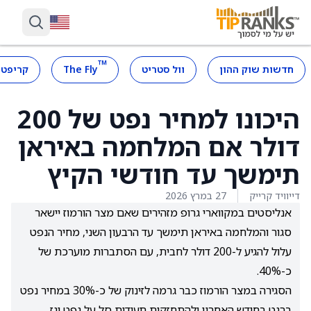
™
חדשות שוק ההון
וול סטריט
The Fly
קריפטו
היכונו למחיר נפט של 200
דולר אם המלחמה באיראן
תימשך עד חודשי הקיץ
דייוויד קרייק
27 במרץ 2026
אנליסטים במקווארי גרופ מזהירים שאם מצר הורמוז יישאר
סגור והמלחמה באיראן תימשך עד הרבעון השני, מחיר הנפט
עלול להגיע ל-200 דולר לחבית, עם הסתברות מוערכת של
כ-40%.
הסגירה במצר הורמוז כבר גרמה לזינוק של כ-30% במחיר נפט
ברנט בחודש האחרון ולהתחזקות תעודות סל על נפט וגז,