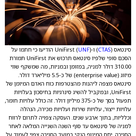
סינטאס (
CTAS
) ו-UniFirst (
UNF
) הודיעו כי חתמו על
הסכם סופי שלפיו סינטאס תרכוש את UniFirst תמורת
310.00 דולר למניה, במזומן ובמניות, מה שמשקף שווי
מיזוג (enterprise value) של כ-5.5 מיליארד דולר.
סינטאס מצפה ליהנות מהצטרפות כוח האדם המיומן של
UniFirst, ובמקביל להשיג סינרגיות בחיסכון בעלויות
תפעול בסך של כ-375 מיליון דולר. זה כולל עלויות חומר,
עלויות ייצור, עלויות שירות ועלויות מכירה, הנהלה
וכלליות, בתוך ארבע שנים. העסקה צפויה לתרום לרווח
למניה של סינטאס עד סוף השנה השנייה המלאה לאחר
הסגירה. יחס המינוף הנקי במועד הסגירה צפוי לעמוד על