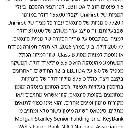
1.5 פעמים חוב ל-EBITDA. לפי תנאי ההסכם, בעלי
המניות של UniFirst יקבלו 155.00 דולר במזומן
ו-0.7720 מניות של סינטאס עבור כל מניה של UniFirst
שבבעלותם. זה מייצג ערך משולב של 310.00 דולר
למניה, בהתבסס על מחיר הסגירה של מניית סינטאס,
200.77 דולר, ב-9 במרץ 2026. לא תהיה תמורה נפרדת
או נוספת למניות מסוג Class B. שווי המיזוג הכולל
המשתמע מהעסקה הוא כ-5.5 מיליארד דולר, המשקף
מכפיל של 8.0 על EBITDA ב-12 החודשים האחרונים
בקצב ריצה, כולל כ-375 מיליון דולר של סינרגיות
בחיסכון בעלויות תפעול. רכיב המזומן בעסקה ימומן
ממזומנים בקופת סינטאס, קווי אשראי מחויבים ו/או
מקורות מימון זמינים אחרים, והוא אינו כפוף לתנאים
מתלים. סינטאס השיגה מימון גישור מלא ומחויב מ-
Morgan Stanley Senior Funding, Inc., KeyBank
National Association ו-Wells Fargo Bank N.A.