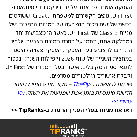
העסקה אושרה פה אחד על ידי דירקטוריוני סינטאס ו-
UniFirst. גופים הקשורים למשפחת Croatti, ששולטים
בכשני שלישים מכוח ההצבעה של המניות הרגילות ושל
מניות Class B של UniFirst, כאשר הן מצביעות יחד
כמחלקה אחת, חתמו על הסכם תמיכת הצבעה שלפיו
התחייבו להצביע בעד העסקה. העסקה צפויה להיסגר
במחצית השנייה של שנת 2026 (לפי לוח השנה), בכפוף
לתנאי סגירה מקובלים, אישור בעלי המניות של UniFirst
וקבלת אישורים רגולטוריים מסוימים.
פורסם לראשונה ב-
TheFly
– מקור מידע סופי לדיווחי
חדשות פיננסיות בזמן אמת שמניעות את השוק.
נסו
עכשיו >>
ראו את מניות בעלי העניין החמות ב-TipRanks >>