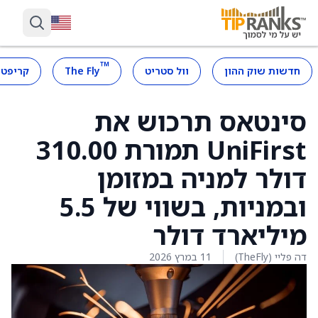
™
חדשות שוק ההון
וול סטריט
The Fly
קריפטו
סינטאס תרכוש את
UniFirst תמורת 310.00
דולר למניה במזומן
ובמניות, בשווי של 5.5
מיליארד דולר
דה פליי (TheFly)
11 במרץ 2026