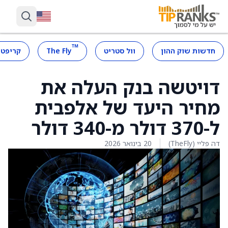
™
חדשות שוק ההון
וול סטריט
The Fly
קריפטו
דויטשה בנק העלה את
מחיר היעד של אלפבית
ל-370 דולר מ-340 דולר
דה פליי (TheFly)
20 בינואר 2026