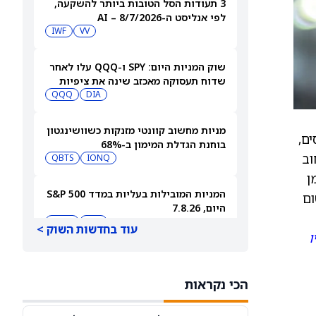
3 תעודות הסל הטובות ביותר להשקעה,
לפי אנליסט ה-AI – 8/7/2026
IWF
VV
שוק המניות היום: SPY ו-QQQ עלו לאחר
שדוח תעסוקה מאכזב שינה את ציפיות
הריבית
DIA
QQQ
מניות מחשוב קוונטי מזנקות כשוושינגטון
פני מיסים,
בוחנת הגדלת המימון ב-68%
וב
QBTS
IONQ
ן
המניות המובילות בעליות במדד S&P 500
ום
היום, 7.8.26
QQQ
DIA
עוד בחדשות השוק >
ו
האם העסקה בבריטניה מבשרת צרות?
מניית פאראמונט סקיידנס
הכי נקראות
(NASDAQ:PSKY) עלתה בכל זאת
WBD
PSKY