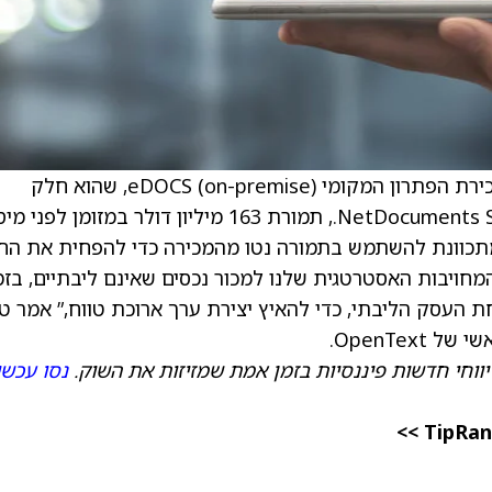
Open Text הודיעה כי השלימה בהצלחה את מכירת הפתרון המקומי (on-premise) eDOCS, שהוא חלק
מפורטפוליו ה-Analytics שלה, ל-NetDocuments Software, Inc., תמורת 163 מיליון דולר במזומן ל
מתכוונת להשתמש בתמורה נטו מהמכירה כדי להפחית את הח
ויבות האסטרטגית שלנו למכור נכסים שאינם ליבתיים, בזמ
 העסק הליבתי, כדי להאיץ יצירת ערך ארוכת טווח,” אמר ט
OpenTex.
יווחי חדשות פיננסיות בזמן אמת שמזיזות את השוק.
נסו עכשי