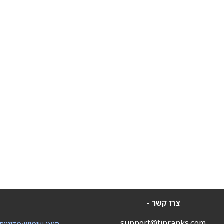
צרו קשר -
support@tipranks.com
תנאי שימוש
•
מדיניות