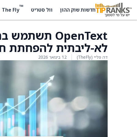
™
The Fly
חדשות שוק ההון
וול סטריט
OpenText תשתמ
לא-ליבתית להפחתת חו
דה פליי (TheFly)
12 בינואר 2026