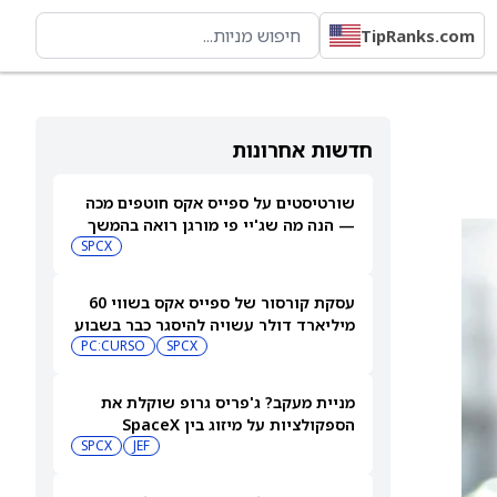
TipRanks.com
חדשות אחרונות
שורטיסטים על ספייס אקס חוטפים מכה
— הנה מה שג'יי פי מורגן רואה בהמשך
SPCX
עסקת קורסור של ספייס אקס בשווי 60
מיליארד דולר עשויה להיסגר כבר בשבוע
הבא… אבל המותג Cursor עלול להיעלם
SPCX
PC:CURSO
מניית מעקב? ג'פריס גרופ שוקלת את
הספקולציות על מיזוג בין SpaceX
לטסלה
JEF
SPCX