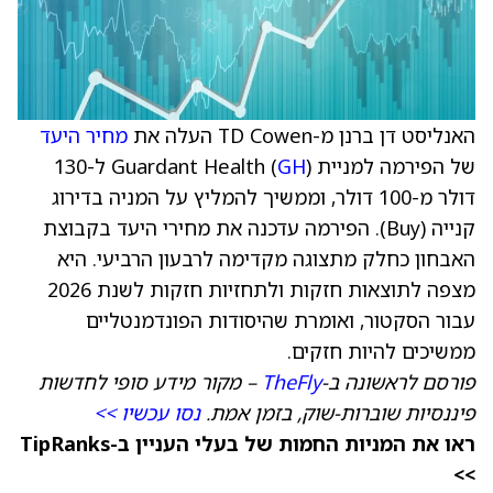
האנליסט דן ברנן מ-TD Cowen העלה את
מחיר היעד
של הפירמה למניית Guardant Health (
GH
) ל-130
דולר מ-100 דולר, וממשיך להמליץ על המניה בדירוג
קנייה (Buy). הפירמה עדכנה את מחירי היעד בקבוצת
האבחון כחלק מתצוגה מקדימה לרבעון הרביעי. היא
מצפה לתוצאות חזקות ולתחזיות חזקות לשנת 2026
עבור הסקטור, ואומרת שהיסודות הפונדמנטליים
ממשיכים להיות חזקים.
פורסם לראשונה ב-
TheFly
– מקור מידע סופי לחדשות
פיננסיות שוברות-שוק, בזמן אמת.
נסו עכשיו >>
ראו את המניות החמות של בעלי העניין ב-TipRanks
>>