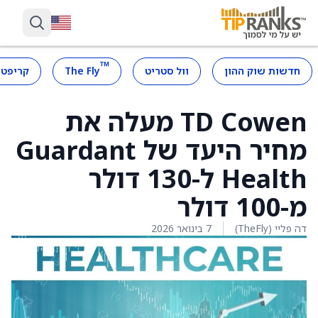
™
חדשות שוק ההון
וול סטריט
The Fly
קריפטו
TD Cowen מעלה את
מחיר היעד של Guardant
Health ל-130 דולר
מ-100 דולר
דה פליי (TheFly)
7 בינואר 2026