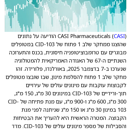
CASI
CASI Pharmaceuticals (
) הודיעה על נתונים
שהוצגו ממחקר שלב 1 פתוח של CID-103 במטופלים
מבוגרים עם טרומבוציטופניה חיסונית, בכנס והתערוכה
השנתיים ה-67 של האגודה האמריקאית להמטולוגיה
שנערכו ב-7 בדצמבר 2025, באורלנדו, פלורידה. זהו
מחקר שלב 1 פתוח להסלמת מינון, שבו שובצו מטופלים
לקבוצות עוקבות עם מינונים עולים של עירויים
תוך-ורידיים של CID-103 במינונים 30 מ"ג, 150 מ"ג,
300 מ"ג, 600 מ"ג ו-900 מ"ג, עם מנת פתיחה של CID-
103 במינון 30 מ"ג או 150 מ"ג שניתנה לפני מנת
הקבוצה. המטרה הראשית היא להעריך את הבטיחות
והסבילות של מספר מינונים עולים של CID-103. מדד