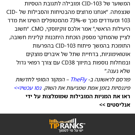
המשוער של CID-103 ומובילה לתגובת הטסיות
שנצפתה. “אנחנו מרוצים מהבטיחות והסבילות של CID-
103 ומעודדים מכך ש-73% מהמטופלים השיגו את מדד
היעילות הראשי,” אמר אלכס זוקיווסקי, CMO. “חשוב
לציין שהמחקר מספק הוכחת היתכנות קלינית חשובה,
התומכת בהמשך פיתוח CID-103 בהפרעות
אוטואימוניות, בדחיית שתל של איברים מוצקים
ובמחלות נוספות בתיווך CD38 עם צורך רפואי גדול
שלא נענה.”
פורסם לראשונה ב-
TheFly
– המקור הסופי לחדשות
פיננסיות בזמן אמת שמניעות את השוק.
נסו עכשיו>>
ראו את המניות המובילות שמומלצות על ידי
אנליסטים >>