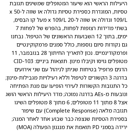
היעילות הראשי הוא שיעור המטופלים שמשיגים תגובת
טסיות, המוגדרת כספירת טסיות גדולה או שווה ל-50 x
109/L וגדולה או שווה ל-20 x 109/L מעל קו הבסיס,
בשתי מדידות רצופות לפחות, בהפרש של לפחות 7
ימים, בתוך 12 השבועות הראשונים של הטיפול. נבחנו
גם נקודות סיום נוספות, כולל סמנים פרמקוקינטיים
ופרמקודינמיים. נכון לתאריך החיתוך 28 בנובמבר, 11
מטופלים גויסו וקיבלו מינון. תוצאות ביניים: CID-103
הדגים פרופיל בטיחות שניתן לניהול עם שני אירועים
בדרגה 3 הקשורים לטיפול וללא רעילויות מגבילות-מינון;
כל התגובות הקשורות לעירוי הופיעו עם מנת הפתיחה
ונובעות מ-AEs בדרגה נמוכה; מדד היעילות הראשי הושג
אצל 8 מתוך 11 מטופלים; 6 מתוך 8 מטופלים השיגו
תגובה מלאה (Complete Response) עם שיפור
בספירת הטסיות שנצפה כבר שבוע אחד לאחר המנה;
ירידה בסמני PD תואמת את מנגנון הפעולה (MOA)