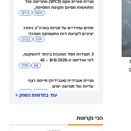
מניית ספייס אקס (SPCX) מתריסה מול
החששות מסיום תקופת החסימה,
ומטפסת לאחר שחרור 911 מיליון מניות
NDX
SPCX
חוזים עתידיים על מניות בארה"ב נותרו
יציבים לקראת דוח התעסוקה המרכזי
QQQ
DIA
3 תעודות הסל הטובות ביותר להשקעה,
לפי אנליסט ה-AI – 8/6/2026
ס
VYM
JNJ
.
מניית אנבידיה (אנבידיה) סיימה רצף
עליות של חמישה ימים
MSFT
AMZN
עוד בחדשות השוק >
ספייס אקס תבנה תחנות כוח משלה עבור
מפעל שבבים בשווי 16.8 מיליארד דולר
הכי נקראות
SPCX
INTC