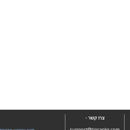
צרו קשר -
support@tipranks.com
תנאי שימוש
•
מדיניות