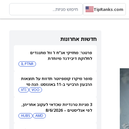
TipRanks.com
חדשות אחרונות
פרטנר: מחזיקי אג”ח ז’ וח’ מתנגדים
לחלוקת דיבידנד מיוחדת
IL:PTNR
סופר מיקרו קומפיוטר תדווח על תוצאות
הרבעון הרביעי ב-11 באוגוסט. הנה מי
מחזיק במניית SMCI
VOO
VTI
3 מניות טרנדיות שכדאי לעקוב אחריהן,
לפי אנליסטים – 8/6/2026
HUBS
AMD