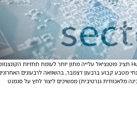
. . האנליסט של BMO Capital מצפה ש־HubSpot תציג פוטנציאל עלייה מתון יותר לעומת תחזיות הקונצנזו
נחי מטבע קבוע ברבעון דצמבר, בהשוואה לרבעונים האחרונים
BMO Cap הוסיפו כי חששות סביב GenAI (בינה מלאכותית גנרטיבית) ממשיכים ליצור לחץ על סגמנט